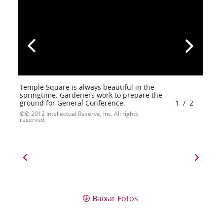
Temple Square is always beautiful in the
springtime. Gardeners work to prepare the
ground for General Conference.
1
/
2
© 2012 Intellectual Reserve, Inc. All rights
reserved.
Baixar Fotos