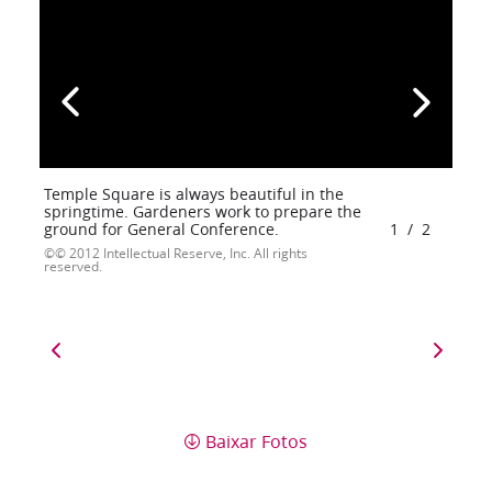
Temple Square is always beautiful in the
springtime. Gardeners work to prepare the
ground for General Conference.
1
/
2
© 2012 Intellectual Reserve, Inc. All rights
reserved.
Baixar Fotos