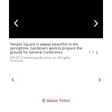
Temple Square is always beautiful in the
springtime. Gardeners work to prepare the
ground for General Conference.
1
/
2
© 2012 Intellectual Reserve, Inc. All rights
reserved.
Baixar Fotos