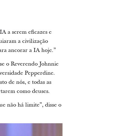
IA a serem eficazes e
guiaram a civilização
ara ancorar a IA hoje.”
sse o Reverendo Johnnie
iversidade Pepperdine.
o de nós, e todas as
ortarem como deuses.
ue não há limite”, disse o