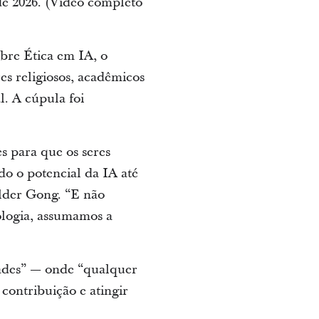
 de 2026. (Vídeo completo
bre Ética em IA, o
es religiosos, acadêmicos
l. A cúpula foi
 para que os seres
o o potencial da IA até
élder Gong. “E não
ologia, assumamos a
dades” — onde “qualquer
contribuição e atingir