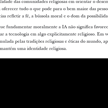
lidade das comunidades religiosas em orientar o desen
a oferecer tudo o que pode para o bem maior das pessoa
ecisa refletir a fé, a bússola moral e o dom da possibilid
ue fundamentar moralmente a IA não significa favorec
r a tecnologia em algo explicitamente religioso. Em vez
mulada pelas tradições religiosas e éticas do mundo, 
mantém uma identidade religiosa.