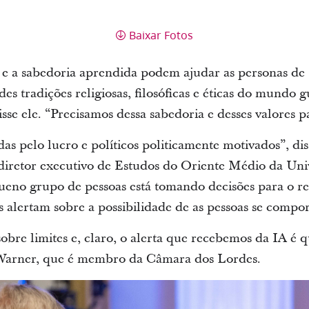
Baixar Fotos
 e a sabedoria aprendida podem ajudar as personas de 
des tradições religiosas, filosóficas e éticas do mundo 
se ele. “Precisamos dessa sabedoria e desses valores p
s pelo lucro e políticos politicamente motivados”, di
 diretor executivo de Estudos do Oriente Médio da Un
no grupo de pessoas está tomando decisões para o rest
sas alertam sobre a possibilidade de as pessoas se comp
obre limites e, claro, o alerta que recebemos da IA é q
 Warner, que é membro da Câmara dos Lordes.