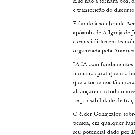
si só não a tornará boa, d
e transcrição do discurso
Falando à sombra da Acr
apóstolo de A Igreja de J
e especialistas em tecno
organizada pela America
“A IA com fundamentos m
humanos pratiquem o bem
que a tornemos tão mora
alcançaremos todo o nos
responsabilidade de traç
O élder Gong falou sobr
pessoa, em qualquer luga
seu potencial dado por D