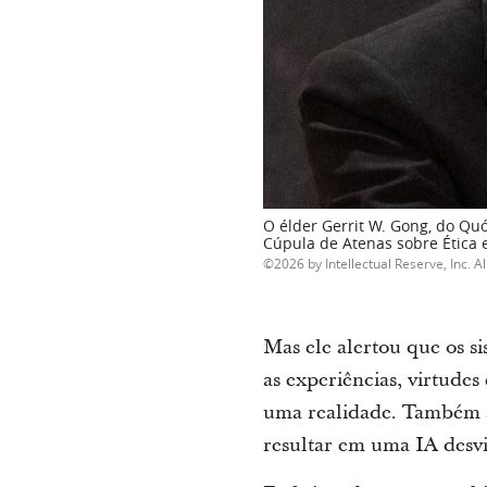
O élder Gerrit W. Gong, do Quó
Cúpula de Atenas sobre Ética e
2026 by Intellectual Reserve, Inc. Al
Mas ele alertou que os s
as experiências, virtudes
uma realidade. Também a
resultar em uma IA desv