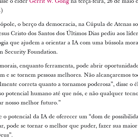
isse o élder
Gerrit W. Gong
na terça-feira, 26 de maio
.)
ópole, o berço da democracia, na Cúpula de Atenas so
esus Cristo dos Santos dos Últimos Dias pediu aos líder
logia que ajudem a orientar a IA com uma bússola mora
n Security Foundation.
orais, enquanto ferramenta, pode abrir oportunidades
 e se tornem pessoas melhores. Não alcançaremos tod
lmente correta quanto a tornamos poderosa”, disse o 
so potencial humano até que nós, e não qualquer tecn
ar nosso melhor futuro.”
e o potencial da IA de oferecer um “dom de possibili
r, pode se tornar o melhor que puder, fazer sua maior 
eus”.