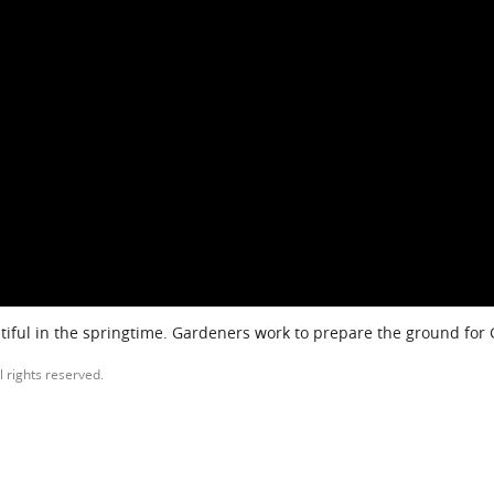
iful in the springtime. Gardeners work to prepare the ground for
l rights reserved.