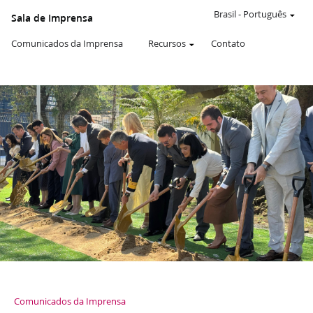
WEBSITE
OFICIAL
Brasil
-
Português
Sala de Imprensa
DE
A
Comunicados da Imprensa
Recursos
Contato
IGREJA
DE
JESUS
CRISTO
DOS
SANTOS
DOS
ÚLTIMOS
DIAS
Comunicados da Imprensa