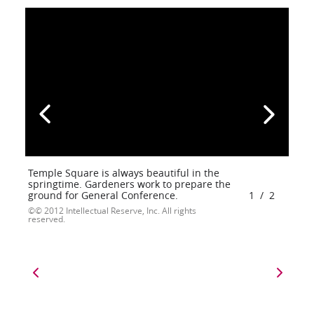
Temple Square is always beautiful in the
springtime. Gardeners work to prepare the
ground for General Conference.
1
/
2
© 2012 Intellectual Reserve, Inc. All rights
reserved.