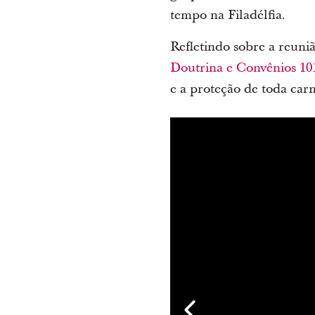
tempo na Filadélfia.
Refletindo sobre a reuni
Doutrina e Convênios 10
e a proteção de toda carn