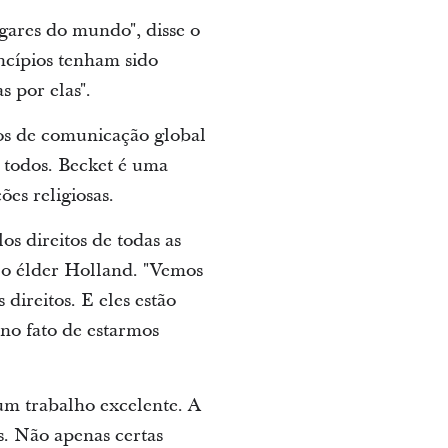
ugares do mundo", disse o
ncípios tenham sido
 por elas".
ços de comunicação global
a todos. Becket é uma
ões religiosas.
os direitos de todas as
e o élder Holland. "Vemos
direitos. E eles estão
no fato de estarmos
 um trabalho excelente. A
s. Não apenas certas