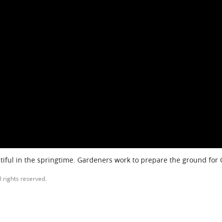
iful in the springtime. Gardeners work to prepare the ground for
l rights reserved.