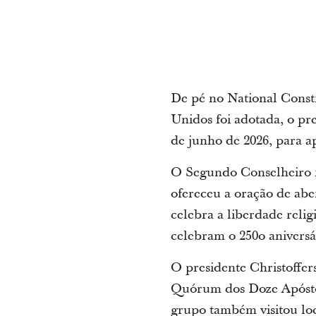
De pé no National Consti
Unidos foi adotada, o pr
de junho de 2026, para ap
O Segundo Conselheiro na
ofereceu a oração de ab
celebra a liberdade reli
celebram o 250o aniversá
O presidente Christoffer
Quórum dos Doze Apósto
grupo também visitou loc