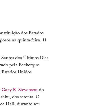
nstituição dos Estados
giosos na quinta-feira, 11
s Santos dos Últimos Dias
zado pela Becketque
s Estados Unidos
r
Gary E. Stevenson
do
hku, dos setenta. O
nce Hall, durante seu