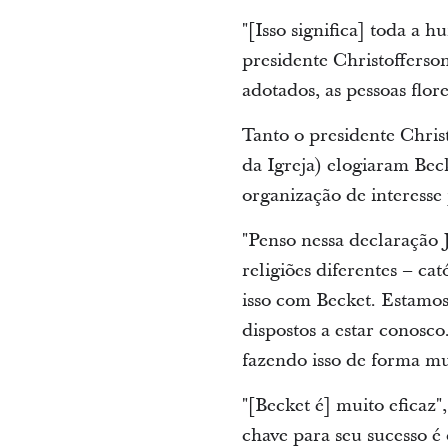
"[Isso significa] toda a
presidente Christofferso
adotados, as pessoas flo
Tanto o presidente Chris
da Igreja) elogiaram Bec
organização de interesse 
"Penso nessa declaração J
religiões diferentes – ca
isso com Becket. Estamos 
dispostos a estar conosc
fazendo isso de forma mul
"[Becket é] muito eficaz"
chave para seu sucesso é 