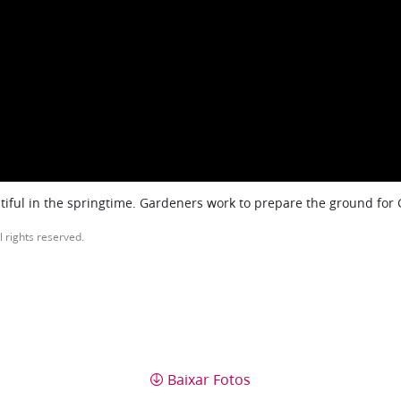
iful in the springtime. Gardeners work to prepare the ground for
l rights reserved.
Baixar Fotos