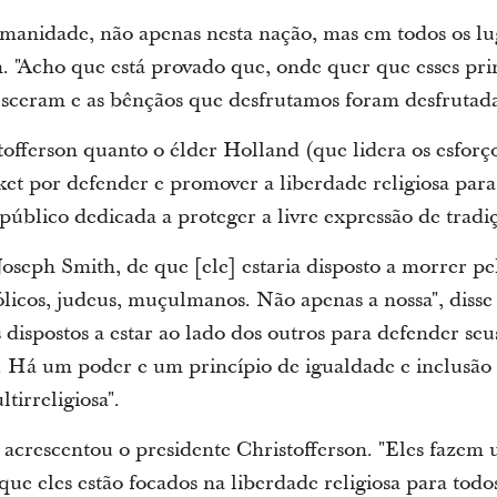
 humanidade, não apenas nesta nação, mas em todos os l
n. "Acho que está provado que, onde quer que esses pri
resceram e as bênçãos que desfrutamos foram desfrutadas
tofferson quanto o élder Holland (que lidera os esfor
ket por defender e promover a liberdade religiosa par
público dedicada a proteger a livre expressão de tradiç
oseph Smith, de que [ele] estaria disposto a morrer pel
tólicos, judeus, muçulmanos. Não apenas a nossa", diss
dispostos a estar ao lado dos outros para defender seus 
o. Há um poder e um princípio de igualdade e inclusão 
tirreligiosa".
, acrescentou o presidente Christofferson. "Eles fazem
que eles estão focados na liberdade religiosa para todo