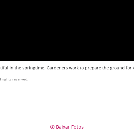
iful in the springtime. Gardeners work to prepare the ground for
l rights reserved.
Baixar Fotos