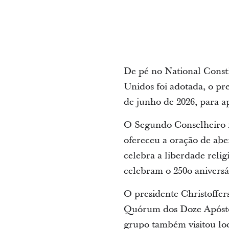
De pé no National Consti
Unidos foi adotada, o pr
de junho de 2026, para ap
O Segundo Conselheiro na
ofereceu a oração de ab
celebra a liberdade reli
celebram o 250o aniversá
O presidente Christoffer
Quórum dos Doze Apósto
grupo também visitou loc