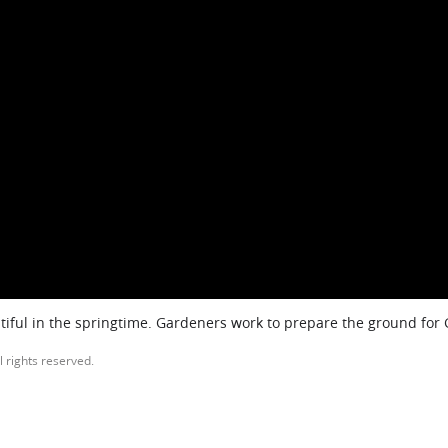
iful in the springtime. Gardeners work to prepare the ground for
l rights reserved.