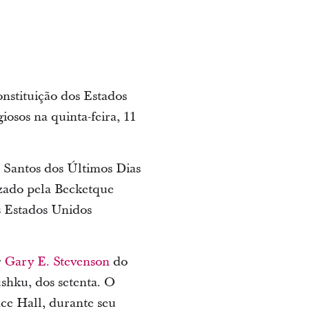
nstituição dos Estados
giosos na quinta-feira, 11
s Santos dos Últimos Dias
zado pela Becketque
s Estados Unidos
r
Gary E. Stevenson
do
hku, dos setenta. O
nce Hall, durante seu