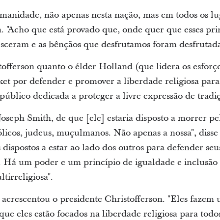
 humanidade, não apenas nesta nação, mas em todos os l
n. "Acho que está provado que, onde quer que esses pri
resceram e as bênçãos que desfrutamos foram desfrutadas
tofferson quanto o élder Holland (que lidera os esfor
ket por defender e promover a liberdade religiosa par
público dedicada a proteger a livre expressão de tradiç
oseph Smith, de que [ele] estaria disposto a morrer pel
tólicos, judeus, muçulmanos. Não apenas a nossa", diss
dispostos a estar ao lado dos outros para defender seus 
o. Há um poder e um princípio de igualdade e inclusão 
tirreligiosa".
, acrescentou o presidente Christofferson. "Eles fazem
que eles estão focados na liberdade religiosa para todo