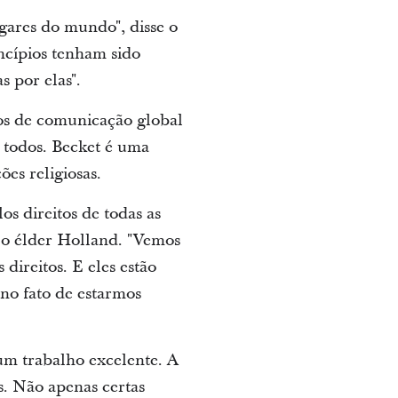
ugares do mundo", disse o
ncípios tenham sido
 por elas".
ços de comunicação global
a todos. Becket é uma
ões religiosas.
os direitos de todas as
e o élder Holland. "Vemos
direitos. E eles estão
no fato de estarmos
 um trabalho excelente. A
s. Não apenas certas