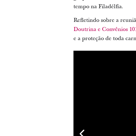
tempo na Filadélfia.
Refletindo sobre a reuni
Doutrina e Convênios 10
e a proteção de toda carn