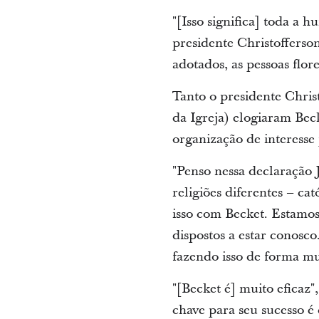
"[Isso significa] toda a
presidente Christofferso
adotados, as pessoas flo
Tanto o presidente Chris
da Igreja) elogiaram Bec
organização de interesse 
"Penso nessa declaração J
religiões diferentes – ca
isso com Becket. Estamos 
dispostos a estar conosc
fazendo isso de forma mul
"[Becket é] muito eficaz"
chave para seu sucesso é 