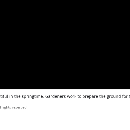
iful in the springtime. Gardeners work to prepare the ground for
l rights reserved.