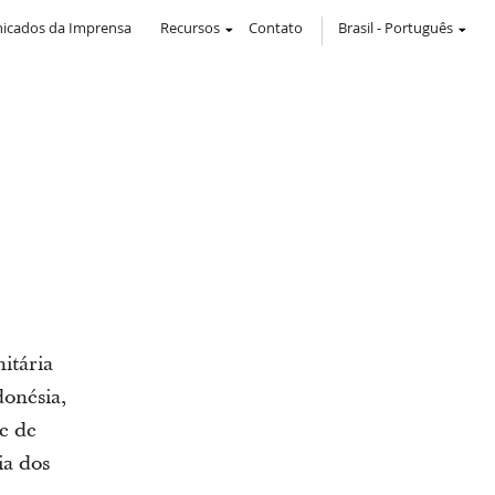
icados da Imprensa
Recursos
Contato
Brasil
-
Português
itária
onésia,
e de
ia dos