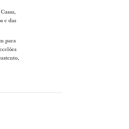
 Casas,
s e das
am para
tecelões
sustento,