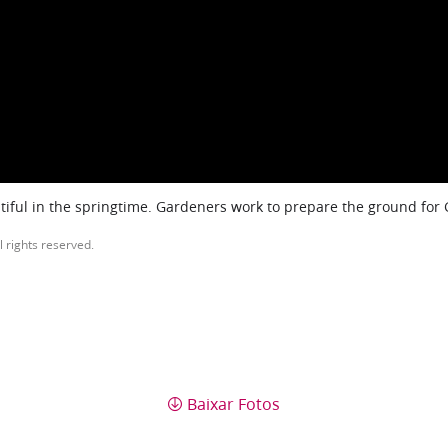
iful in the springtime. Gardeners work to prepare the ground for
l rights reserved.
Baixar Fotos