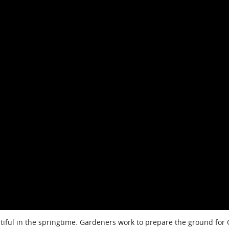
iful in the springtime. Gardeners work to prepare the ground for