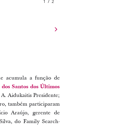
1
/
2
ue acumula a função de
o dos Santos dos Últimos
A. Aidukaitis Presidente;
iro, também participaram
cio Araújo, gerente de
Silva, do Family Search-