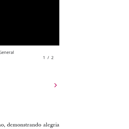
 General
1
/
2
mo, demonstrando alegria