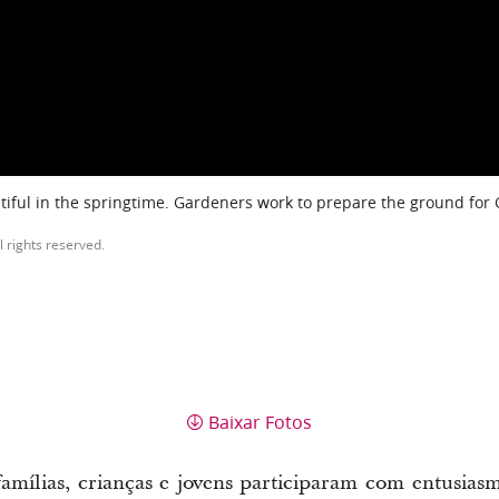
iful in the springtime. Gardeners work to prepare the ground for
l rights reserved.
Baixar Fotos
mílias, crianças e jovens participaram com entusias