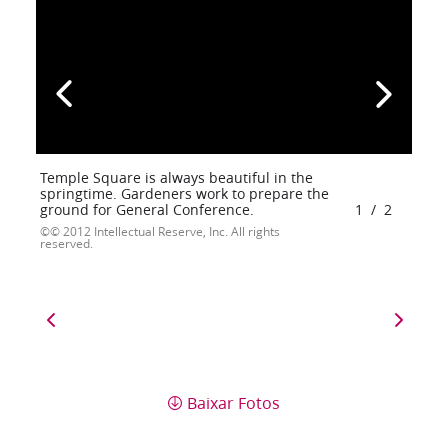
Temple Square is always beautiful in the
springtime. Gardeners work to prepare the
ground for General Conference.
1
/
2
© 2012 Intellectual Reserve, Inc. All rights
reserved.
Baixar Fotos