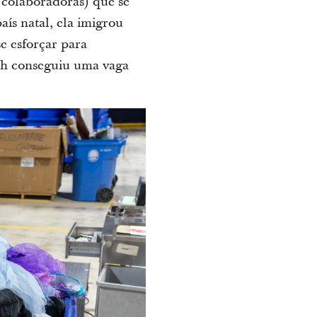
 colaboradoras) que se
ís natal, ela imigrou
e esforçar para
rah conseguiu uma vaga