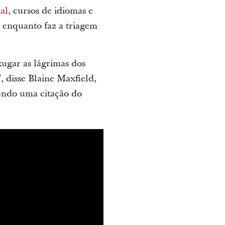
al
, cursos de idiomas e
s enquanto faz a triagem
xugar as lágrimas dos
”, disse Blaine Maxfield,
lendo uma citação do