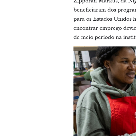
Zipporah Markus, da Nig
beneficiaram dos program
para os Estados Unidos h
encontrar emprego devid
de meio período na insti