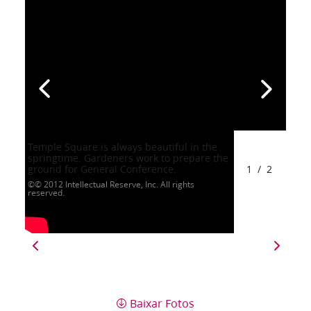
Temple Square is always beautiful in the
springtime. Gardeners work to prepare the
ground for General Conference.
1
/
2
© 2012 Intellectual Reserve, Inc. All rights
reserved.
Baixar Fotos