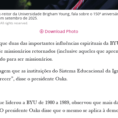
x-reitor da Universidade Brigham Young, fala sobre o 150º anivers
em setembro de 2025.
All rights reserved.
Download Photo
 que duas das importantes influências espirituais da B
de missionários retornados (inclusive aqueles que apr
do para ser missionários.
gem que as instituições do Sistema Educacional da Ig
cer”, disse o presidente Oaks.
s
ue liderou a BYU de 1980 a 1989, observou que mais d
O presidente Oaks disse que o mesmo se aplica à demo