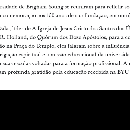
ersidade de Brigham Young se reuniram para refletir sob
 em comemoração aos 150 anos de sua fundação, em outu
aks, líder de A Igreja de Jesus Cristo dos Santos dos Ú
y R. Holland, do Quórum dos Doze Apóstolos, para a c
ão na Praça do Templo, eles falaram sobre a influênci
brigação espiritual e a missão educacional da universida
suas escolas voltadas para a formação profissional. 
ram profunda gratidão pela educação recebida na BYU 