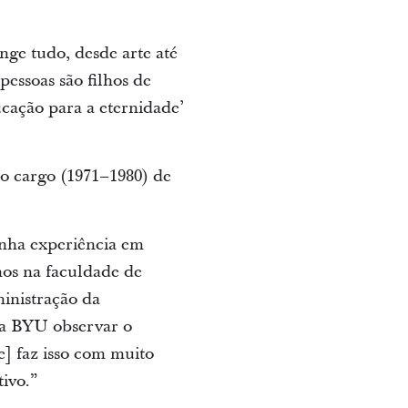
nge tudo, desde arte até
essoas são filhos de
ucação para a eternidade’
no cargo (1971–1980) de
inha experiência em
anos na faculdade de
ministração da
na BYU observar o
e] faz isso com muito
ivo.”