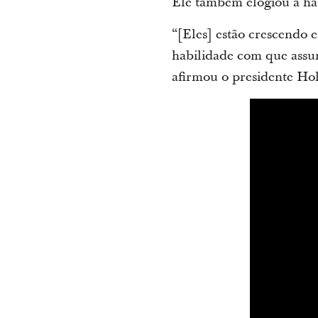
Ele também elogiou a hab
“[Eles] estão crescendo 
habilidade com que assum
afirmou o presidente Ho