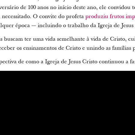
ersário de 100 anos no início deste ano, ele convidou 
necessitado. O convite do profeta
produziu frutos imp
lquer época — incluindo o trabalho da Igreja de Jesus 
as buscam ter uma vida semelhante à vida de Cristo, cu
eber os ensinamentos de Cristo e unindo as famílias p
ectiva de como a Igreja de Jesus Cristo continuou a fa