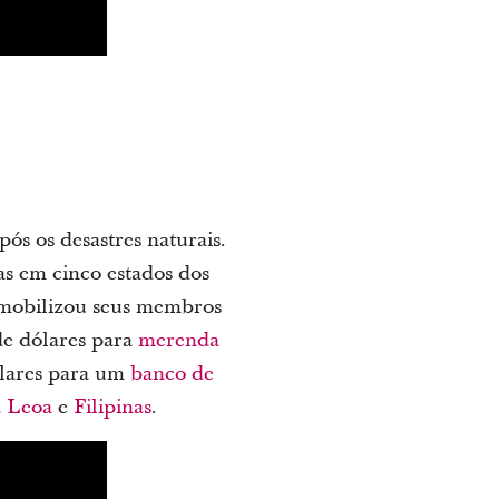
s os desastres naturais.
as em cinco estados dos
 mobilizou seus membros
de dólares para
merenda
ólares para um
banco de
a Leoa
e
Filipinas
.