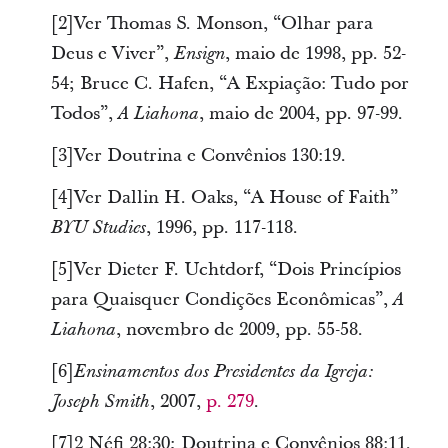
[2]Ver Thomas S. Monson, “Olhar para
Deus e Viver”,
, maio de 1998, pp. 52-
Ensign
54; Bruce C. Hafen, “A Expiação: Tudo por
Todos”,
, maio de 2004, pp. 97-99.
A Liahona
[3]Ver Doutrina e Convênios 130:19.
[4]Ver Dallin H. Oaks, “A House of Faith”
, 1996, pp. 117-118.
BYU Studies
[5]Ver Dieter F. Uchtdorf, “Dois Princípios
para Quaisquer Condições Econômicas”,
A
, novembro de 2009, pp. 55-58.
Liahona
[6]
Ensinamentos dos Presidentes da Igreja:
, 2007,
p. 279
.
Joseph Smith
[7]2 Néfi 28:30; Doutrina e Convênios 88:11.