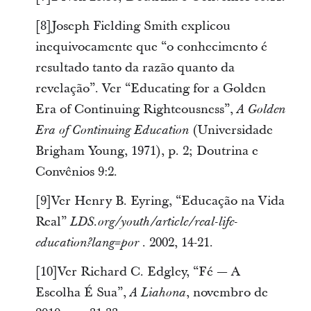
[8]Joseph Fielding Smith explicou
inequivocamente que “o conhecimento é
resultado tanto da razão quanto da
revelação”. Ver “Educating for a Golden
Era of Continuing Righteousness”,
A Golden
(Universidade
Era of Continuing Education
Brigham Young, 1971), p. 2; Doutrina e
Convênios 9:2.
[9]Ver Henry B. Eyring, “Educação na Vida
Real”
LDS.org/youth/article/real-life-
. 2002, 14-21.
education?lang=por
[10]Ver Richard C. Edgley, “Fé — A
Escolha É Sua”,
, novembro de
A Liahona