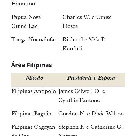
Hamilton
Papua Nova
Charles W. e Uinise
Guiné Lae
Hosea
Tonga Nucualofa
Richard e ‘Ofa P.
Kaufusi
Área Filipinas
Missão
Presidente e Esposa
Filipinas Antipolo
James Gilwell O. e
Cynthia Fantone
Filipinas Baguio
Gordon N. e Dixie Wilson
Filipinas Cagayan
Stephen F. e Catherine G.