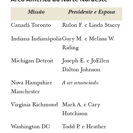
Missão
Presidente e Esposa
Canadá Toronto
Rulon F. e Linda Stacey
Indiana Indianápolis
Gary M. e Melissa W.
Riding
Michigan Detroit
Joseph E. e JoEllen
Dalton Johnson
Nova Hampshire
A ser anunciado
Manchester
Virgínia Richmond
Mark A. e Cary
Hutchison
Washington DC
Todd P. e Heather