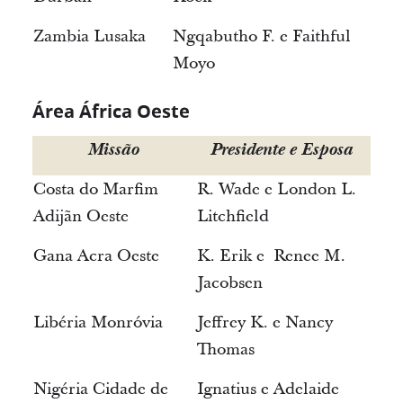
Zambia Lusaka
Ngqabutho F. e Faithful
Moyo
Área África Oeste
Missão
Presidente e Esposa
Costa do Marfim
R. Wade e London L.
Adijãn Oeste
Litchfield
Gana Acra Oeste
K. Erik e Renee M.
Jacobsen
Libéria Monróvia
Jeffrey K. e Nancy
Thomas
Nigéria Cidade de
Ignatius e Adelaide