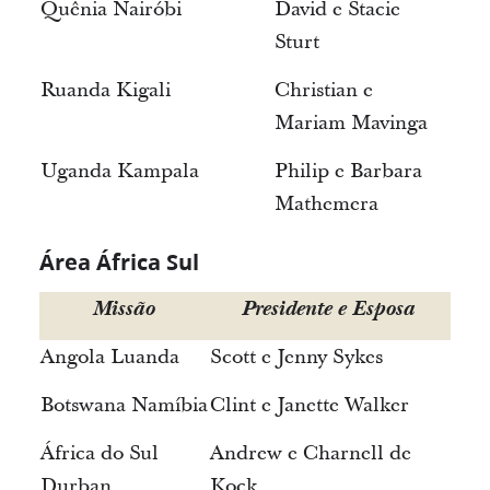
Quênia Nairóbi
David e Stacie
Sturt
Ruanda Kigali
Christian e
Mariam Mavinga
Uganda Kampala
Philip e Barbara
Mathemera
Área África Sul
Missão
Presidente e Esposa
Angola Luanda
Scott e Jenny Sykes
Botswana Namíbia
Clint e Janette Walker
África do Sul
Andrew e Charnell de
Durban
Kock