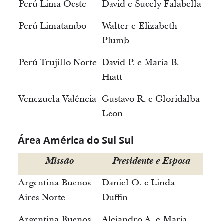
Perú Lima Oeste
David e Sucely Falabella
Perú Limatambo
Walter e Elizabeth
Plumb
Perú Trujillo Norte
David P. e Maria B.
Hiatt
Venezuela Valência
Gustavo R. e Gloridalba
Leon
Área América do Sul Sul
Missão
Presidente e Esposa
Argentina Buenos
Daniel O. e Linda
Aires Norte
Duffin
Argentina Buenos
Alejandro A. e Maria