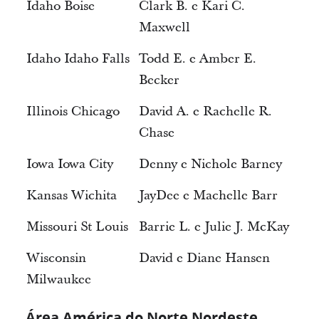
Idaho Boise
Clark B. e Kari C.
Maxwell
Idaho Idaho Falls
Todd E. e Amber E.
Becker
Illinois Chicago
David A. e Rachelle R.
Chase
Iowa Iowa City
Denny e Nichole Barney
Kansas Wichita
JayDee e Machelle Barr
Missouri St Louis
Barrie L. e Julie J. McKay
Wisconsin
David e Diane Hansen
Milwaukee
Área América do Norte Nordeste