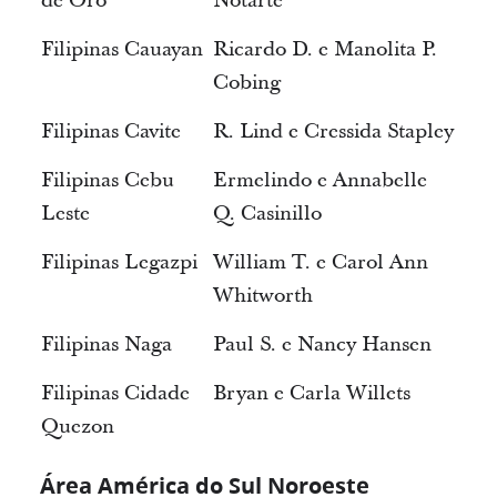
de Oro
Notarte
Filipinas Cauayan
Ricardo D. e Manolita P.
Cobing
Filipinas Cavite
R. Lind e Cressida Stapley
Filipinas Cebu
Ermelindo e Annabelle
Leste
Q. Casinillo
Filipinas Legazpi
William T. e Carol Ann
Whitworth
Filipinas Naga
Paul S. e Nancy Hansen
Filipinas Cidade
Bryan e Carla Willets
Quezon
Área América do Sul Noroeste