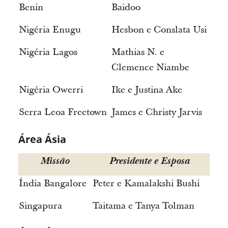
Benin
Baidoo
Nigéria Enugu
Hesbon e Conslata Usi
Nigéria Lagos
Mathias N. e
Clemence Niambe
Nigéria Owerri
Ike e Justina Ake
Serra Leoa Freetown
James e Christy Jarvis
Área Ásia
Missão
Presidente e Esposa
Índia Bangalore
Peter e Kamalakshi Bushi
Singapura
Taitama e Tanya Tolman