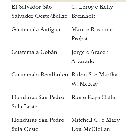
El Salvador São
C. Leroy e Kelly
Salvador Oeste/Belize
Breinholt
Guatemala Antígua
Marc e Roxanne
Probst
Guatemala Cobán
Jorge e Araceli
Alvarado
Guatemala Retalhuleu
Rulon S. e Martha
W. McKay
Honduras San Pedro
Ron e Kaye Ostler
Sula Leste
Honduras San Pedro
Mitchell C. e Mary
Sula Oeste
Lou McClellan