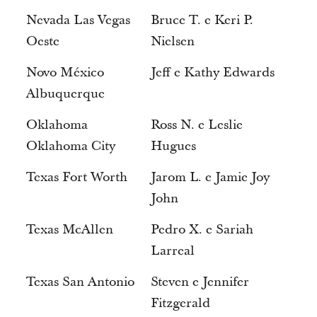
Nevada Las Vegas
Bruce T. e Keri P.
Oeste
Nielsen
Novo México
Jeff e Kathy Edwards
Albuquerque
Oklahoma
Ross N. e Leslie
Oklahoma City
Hugues
Texas Fort Worth
Jarom L. e Jamie Joy
John
Texas McAllen
Pedro X. e Sariah
Larreal
Texas San Antonio
Steven e Jennifer
Fitzgerald