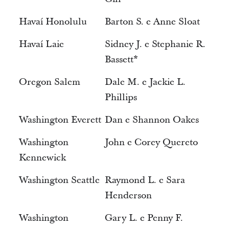
Havaí Honolulu
Barton S. e Anne Sloat
Havaí Laie
Sidney J. e Stephanie R.
Bassett*
Oregon Salem
Dale M. e Jackie L.
Phillips
Washington Everett
Dan e Shannon Oakes
Washington
John e Corey Quereto
Kennewick
Washington Seattle
Raymond L. e Sara
Henderson
Washington
Gary L. e Penny F.