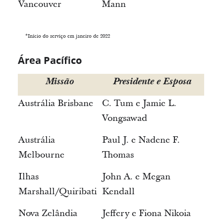
Vancouver
Mann
*Início do serviço em janeiro de 2022
Área Pacífico
Missão
Presidente e Esposa
Austrália Brisbane
C. Tum e Jamie L.
Vongsawad
Austrália
Paul J. e Nadene F.
Melbourne
Thomas
Ilhas
John A. e Megan
Marshall/Quiribati
Kendall
Nova Zelândia
Jeffery e Fiona Nikoia