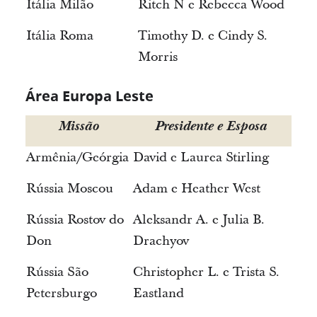
Itália Milão
Ritch N e Rebecca Wood
Itália Roma
Timothy D. e Cindy S.
Morris
Área Europa Leste
Missão
Presidente e Esposa
Armênia/Geórgia
David e Laurea Stirling
Rússia Moscou
Adam e Heather West
Rússia Rostov do
Aleksandr A. e Julia B.
Don
Drachyov
Rússia São
Christopher L. e Trista S.
Petersburgo
Eastland