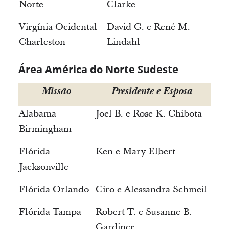
Norte
Clarke
Virgínia Ocidental
David G. e René M.
Charleston
Lindahl
Área América do Norte Sudeste
Missão
Presidente e Esposa
Alabama
Joel B. e Rose K. Chibota
Birmingham
Flórida
Ken e Mary Elbert
Jacksonville
Flórida Orlando
Ciro e Alessandra Schmeil
Flórida Tampa
Robert T. e Susanne B.
Gardiner