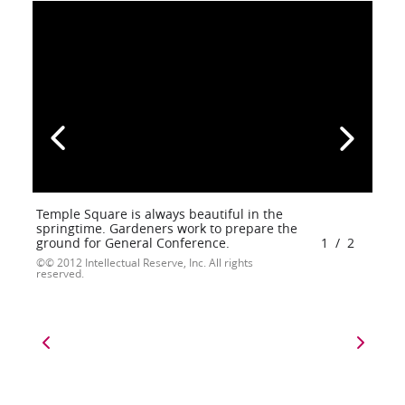
Temple Square is always beautiful in the
springtime. Gardeners work to prepare the
ground for General Conference.
1
/
2
© 2012 Intellectual Reserve, Inc. All rights
reserved.