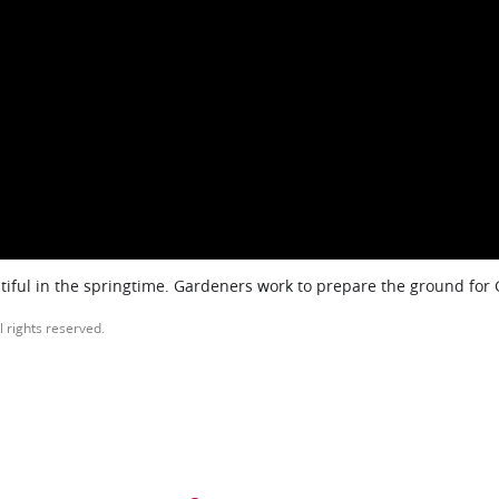
iful in the springtime. Gardeners work to prepare the ground for
l rights reserved.