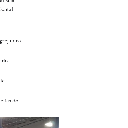
listas
iental
greja nos
indo
de
eitas de