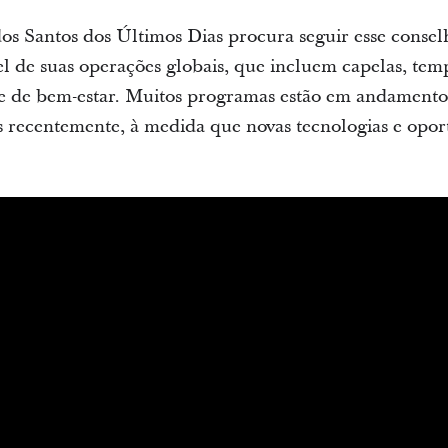
 dos Santos dos Últimos Dias procura seguir esse conse
l de suas operações globais, que incluem capelas, templ
s e de bem-estar. Muitos programas estão em andamento
s recentemente, à medida que novas tecnologias e opor