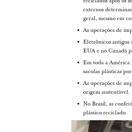
reciclados após os s
externos determinar
geral, mesmo em co
As operações de im
Eletrônicos antigos 
EUA e no Canadá pa
Em toda a América La
sacolas plásticas por
As operações de imp
origem sustentável.
No Brasil, as confer
plástico reciclado.