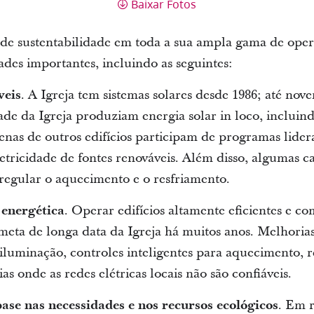
Baixar Fotos
s de sustentabilidade em toda a sua ampla gama de oper
dades importantes, incluindo as seguintes:
veis
. A Igreja tem sistemas solares desde 1986; até nov
ade da Igreja produziam energia solar in loco, incluin
enas de outros edifícios participam de programas lider
letricidade de fontes renováveis. Além disso, algumas 
regular o aquecimento e o resfriamento.
 energética
. Operar edifícios altamente eficientes e c
eta de longa data da Igreja há muitos anos. Melhorias
iluminação, controles inteligentes para aquecimento, r
 onde as redes elétricas locais não são confiáveis.
se nas necessidades e nos recursos ecológicos
. Em 