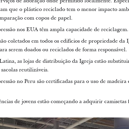
erviços de adoração onde permitido localmente. Especia
am que o plástico reciclado tem o menor impacto amb
mparação com copos de papel.
pressão nos EUA têm ampla capacidade de reciclagem.
são coletados em todos os edifícios de propriedade da I
ra serem doados ou reciclados de forma responsável.
tina, as lojas de distribuição da Igreja estão substitu
 sacolas reutilizáveis.
ressão no Peru são certificadas para o uso de madeira 
ências de jovens estão começando a adquirir camisetas f