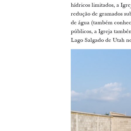
hídricos limitados, a Igr
redução de gramados sub
de água (também conheci
públicos, a Igreja també
Lago Salgado de Utah no