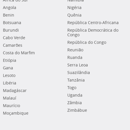
África do Sul
Namíbia
Angola
Nigéria
Benin
Quênia
Botsuana
República Centro-Africana
Burundi
República Democrática do
Congo
Cabo Verde
República do Congo
Camarões
Reunião
Costa do Marfim
Ruanda
Etiópia
Serra Leoa
Gana
Suazilândia
Lesoto
Tanzânia
Libéria
Togo
Madagáscar
Uganda
Malauí
Zâmbia
Maurício
Zimbábue
Moçambique