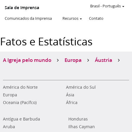
Brasil
-
Português
Sala de Imprensa
Comunicados da Imprensa
Recursos
Contato
Fatos e Estatísticas
A Igreja pelo mundo
Europa
Áustria
América do Norte
América do Sul
Europa
Ásia
Oceania (Pacífco)
África
Antígua e Barbuda
Honduras
Aruba
Ilhas Cayman