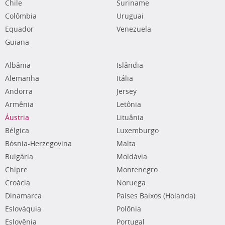
Chile
Suriname
Colômbia
Uruguai
Equador
Venezuela
Guiana
Albânia
Islândia
Alemanha
Itália
Andorra
Jersey
Armênia
Letônia
Áustria
Lituânia
Bélgica
Luxemburgo
Bósnia-Herzegovina
Malta
Bulgária
Moldávia
Chipre
Montenegro
Croácia
Noruega
Dinamarca
Países Baixos (Holanda)
Eslováquia
Polônia
Eslovênia
Portugal