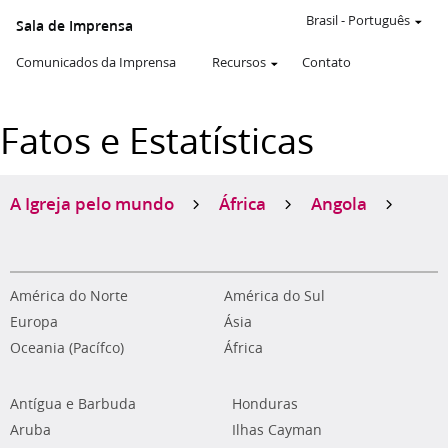
Brasil
-
Português
Sala de Imprensa
Comunicados da Imprensa
Recursos
Contato
Fatos e Estatísticas
A Igreja pelo mundo
África
Angola
América do Norte
América do Sul
Europa
Ásia
Oceania (Pacífco)
África
Antígua e Barbuda
Honduras
Aruba
Ilhas Cayman