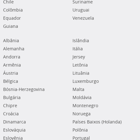
Chile
Suriname
Colômbia
Uruguai
Equador
Venezuela
Guiana
Albânia
Islândia
Alemanha
Itália
Andorra
Jersey
Armênia
Letônia
Áustria
Lituânia
Bélgica
Luxemburgo
Bósnia-Herzegovina
Malta
Bulgária
Moldávia
Chipre
Montenegro
Croácia
Noruega
Dinamarca
Países Baixos (Holanda)
Eslováquia
Polônia
Eslovênia
Portugal