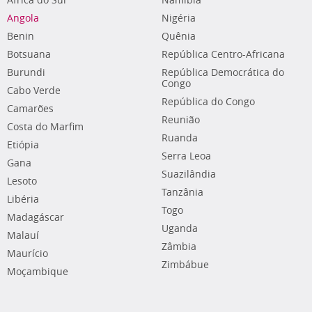
África do Sul
Namíbia
Angola
Nigéria
Benin
Quênia
Botsuana
República Centro-Africana
Burundi
República Democrática do
Congo
Cabo Verde
República do Congo
Camarões
Reunião
Costa do Marfim
Ruanda
Etiópia
Serra Leoa
Gana
Suazilândia
Lesoto
Tanzânia
Libéria
Togo
Madagáscar
Uganda
Malauí
Zâmbia
Maurício
Zimbábue
Moçambique