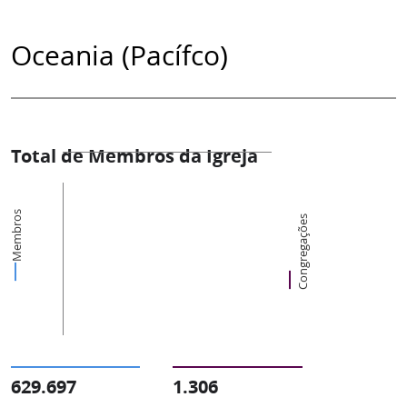
Oceania (Pacífco)
Total de Membros da Igreja
Membros
Congregações
629.697
1.306