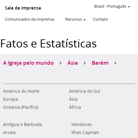
Brasil
-
Português
Sala de Imprensa
Comunicados da Imprensa
Recursos
Contato
Fatos e Estatísticas
A Igreja pelo mundo
Ásia
Barém
América do Norte
América do Sul
Europa
Ásia
Oceania (Pacífco)
África
Antígua e Barbuda
Honduras
Aruba
Ilhas Cayman