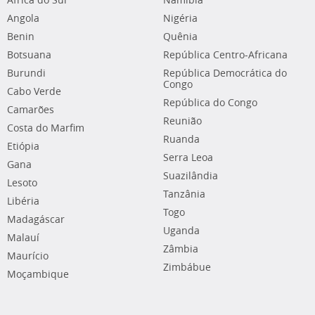
África do Sul
Namíbia
Angola
Nigéria
Benin
Quênia
Botsuana
República Centro-Africana
Burundi
República Democrática do
Congo
Cabo Verde
República do Congo
Camarões
Reunião
Costa do Marfim
Ruanda
Etiópia
Serra Leoa
Gana
Suazilândia
Lesoto
Tanzânia
Libéria
Togo
Madagáscar
Uganda
Malauí
Zâmbia
Maurício
Zimbábue
Moçambique