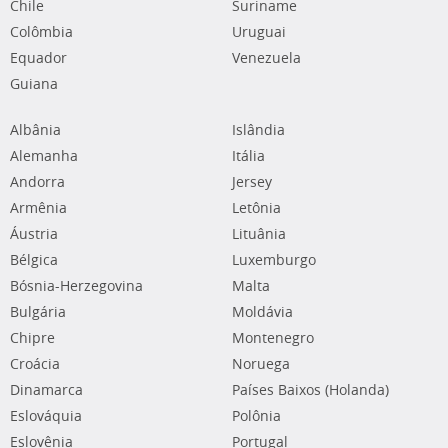
Chile
Suriname
Colômbia
Uruguai
Equador
Venezuela
Guiana
Albânia
Islândia
Alemanha
Itália
Andorra
Jersey
Armênia
Letônia
Áustria
Lituânia
Bélgica
Luxemburgo
Bósnia-Herzegovina
Malta
Bulgária
Moldávia
Chipre
Montenegro
Croácia
Noruega
Dinamarca
Países Baixos (Holanda)
Eslováquia
Polônia
Eslovênia
Portugal