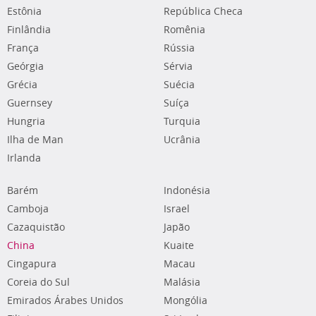
Estônia
República Checa
Finlândia
Romênia
França
Rússia
Geórgia
Sérvia
Grécia
Suécia
Guernsey
Suíça
Hungria
Turquia
Ilha de Man
Ucrânia
Irlanda
Barém
Indonésia
Camboja
Israel
Cazaquistão
Japão
China
Kuaite
Cingapura
Macau
Coreia do Sul
Malásia
Emirados Árabes Unidos
Mongólia