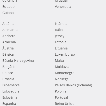
Colômbia
Uruguai
Equador
Venezuela
Guiana
Albânia
Islândia
Alemanha
Itália
Andorra
Jersey
Armênia
Letônia
Áustria
Lituânia
Bélgica
Luxemburgo
Bósnia-Herzegovina
Malta
Bulgária
Moldávia
Chipre
Montenegro
Croácia
Noruega
Dinamarca
Países Baixos (Holanda)
Eslováquia
Polônia
Eslovênia
Portugal
Espanha
Reino Unido