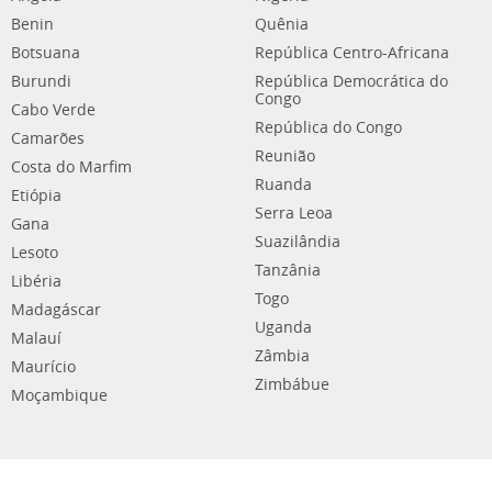
Benin
Quênia
Botsuana
República Centro-Africana
Burundi
República Democrática do
Congo
Cabo Verde
República do Congo
Camarões
Reunião
Costa do Marfim
Ruanda
Etiópia
Serra Leoa
Gana
Suazilândia
Lesoto
Tanzânia
Libéria
Togo
Madagáscar
Uganda
Malauí
Zâmbia
Maurício
Zimbábue
Moçambique