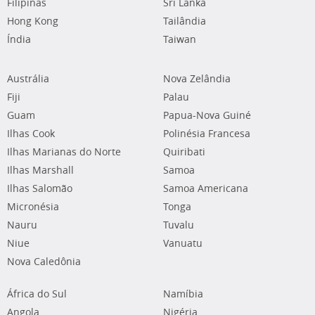
Filipinas
Sri Lanka
Hong Kong
Tailândia
Índia
Taiwan
Austrália
Nova Zelândia
Fiji
Palau
Guam
Papua-Nova Guiné
Ilhas Cook
Polinésia Francesa
Ilhas Marianas do Norte
Quiribati
Ilhas Marshall
Samoa
Ilhas Salomão
Samoa Americana
Micronésia
Tonga
Nauru
Tuvalu
Niue
Vanuatu
Nova Caledônia
África do Sul
Namíbia
Angola
Nigéria