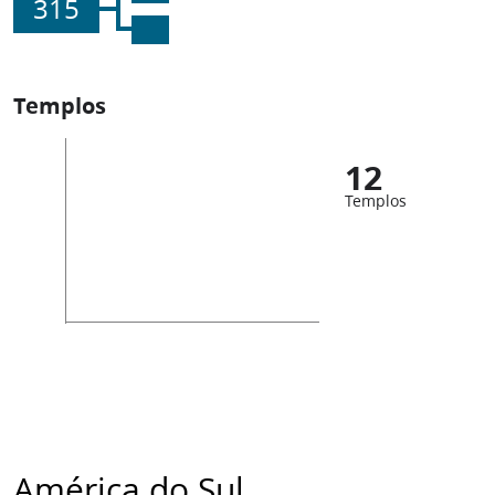
315
Templos
12
Templos
América do Sul