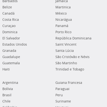
Barbados
Jamaica
Belize
Martinica
Canadá
México
Costa Rica
Nicarágua
Curaçao
Panamá
Dominica
Porto Rico
El Salvador
República Dominicana
Estados Unidos
Saint Vincent
Granada
Santa Lúcia
Guadalupe
São Cristóvão e Névis
Guatemala
São Martinho
Haiti
Trinidad e Tobago
Argentina
Guiana Francesa
Bolívia
Paraguai
Brasil
Peru
Chile
Suriname