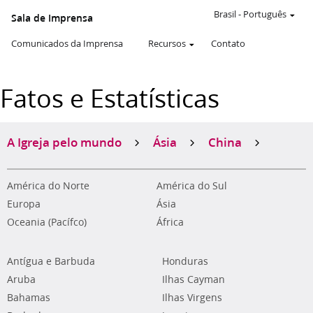
Brasil
-
Português
Sala de Imprensa
Comunicados da Imprensa
Recursos
Contato
Fatos e Estatísticas
A Igreja pelo mundo
Ásia
China
América do Norte
América do Sul
Europa
Ásia
Oceania (Pacífco)
África
Antígua e Barbuda
Honduras
Aruba
Ilhas Cayman
Bahamas
Ilhas Virgens