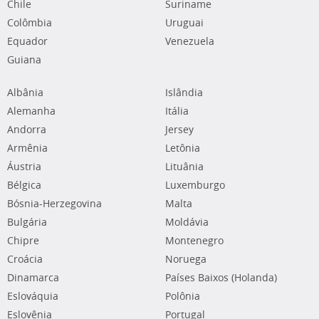
Chile
Suriname
Colômbia
Uruguai
Equador
Venezuela
Guiana
Albânia
Islândia
Alemanha
Itália
Andorra
Jersey
Armênia
Letônia
Áustria
Lituânia
Bélgica
Luxemburgo
Bósnia-Herzegovina
Malta
Bulgária
Moldávia
Chipre
Montenegro
Croácia
Noruega
Dinamarca
Países Baixos (Holanda)
Eslováquia
Polônia
Eslovênia
Portugal