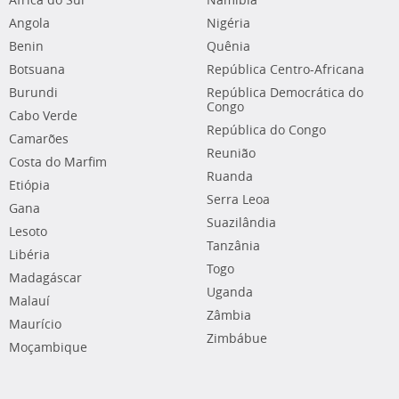
África do Sul
Namíbia
Angola
Nigéria
Benin
Quênia
Botsuana
República Centro-Africana
Burundi
República Democrática do
Congo
Cabo Verde
República do Congo
Camarões
Reunião
Costa do Marfim
Ruanda
Etiópia
Serra Leoa
Gana
Suazilândia
Lesoto
Tanzânia
Libéria
Togo
Madagáscar
Uganda
Malauí
Zâmbia
Maurício
Zimbábue
Moçambique