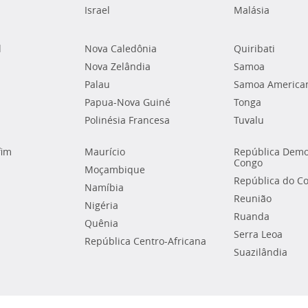
Israel
Malásia
l
Nova Caledônia
Quiribati
Nova Zelândia
Samoa
Palau
Samoa America
Papua-Nova Guiné
Tonga
Polinésia Francesa
Tuvalu
fim
Maurício
República Demo
Congo
Moçambique
República do C
Namíbia
Reunião
Nigéria
Ruanda
Quênia
Serra Leoa
República Centro-Africana
Suazilândia