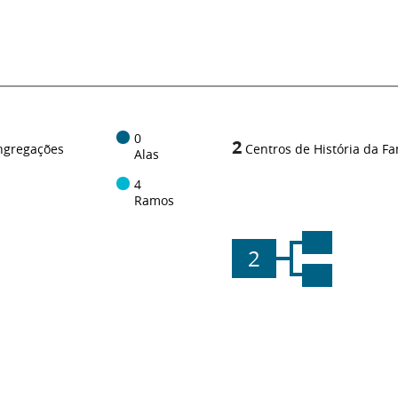
0
2
ngregações
Centros de História da Fa
Alas
4
Ramos
2