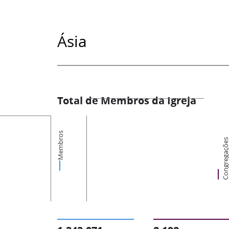
Ásia
Total de Membros da Igreja
Membros
Congregaçõ