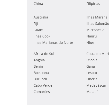
China
Filipinas
Austrália
Ilhas Marshal
Fiji
Ilhas Salomão
Guam
Micronésia
Ilhas Cook
Nauru
Ilhas Marianas do Norte
Niue
África do Sul
Costa do Mar
Angola
Etiópia
Benin
Gana
Botsuana
Lesoto
Burundi
Libéria
Cabo Verde
Madagáscar
Camarões
Malauí