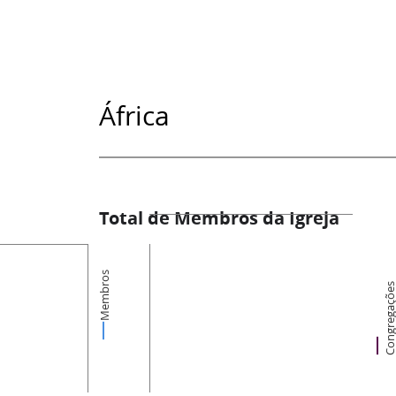
África
Total de Membros da Igreja
Membros
Congregaçõ