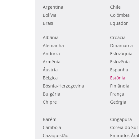
Argentina
Chile
Bolívia
Colômbia
Brasil
Equador
Albânia
Croácia
Alemanha
Dinamarca
Andorra
Eslováquia
Armênia
Eslovênia
Áustria
Espanha
Bélgica
Estônia
Bósnia-Herzegovina
Finlândia
Bulgária
França
Chipre
Geórgia
Barém
Cingapura
Camboja
Coreia do Sul
Cazaquistão
Emirados Ára