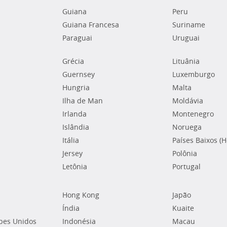
Guiana
Peru
Guiana Francesa
Suriname
Paraguai
Uruguai
Grécia
Lituânia
Guernsey
Luxemburgo
Hungria
Malta
Ilha de Man
Moldávia
Irlanda
Montenegro
Islândia
Noruega
Itália
Países Baixos (
Jersey
Polônia
Letônia
Portugal
Hong Kong
Japão
Índia
Kuaite
bes Unidos
Indonésia
Macau