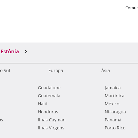
Comun
Estônia
o Sul
Europa
Ásia
Guadalupe
Jamaica
Guatemala
Martinica
Haiti
México
Honduras
Nicarágua
os
Ilhas Cayman
Panamá
Ilhas Virgens
Porto Rico