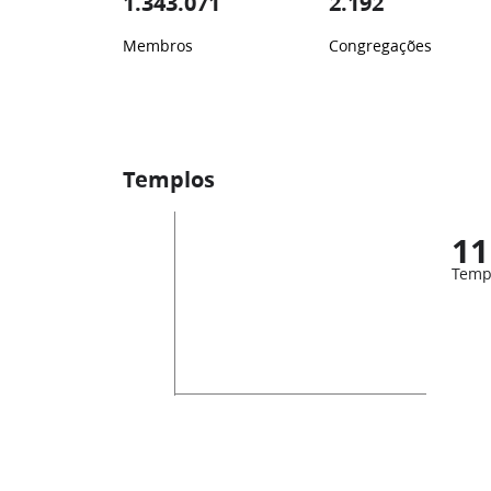
1.343.071
2.192
Membros
Congregações
Templos
11
Temp