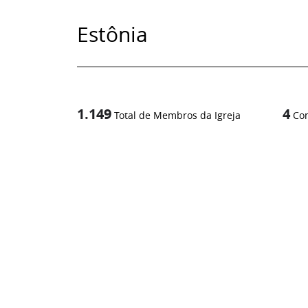
Estônia
1.149
4
Total de Membros da Igreja
Co
1
/