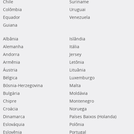
Chile
Suriname
Colômbia
Uruguai
Equador
Venezuela
Guiana
Albânia
Islândia
Alemanha
Itália
Andorra
Jersey
Armênia
Letônia
Áustria
Lituânia
Bélgica
Luxemburgo
Bósnia-Herzegovina
Malta
Bulgária
Moldávia
Chipre
Montenegro
Croácia
Noruega
Dinamarca
Países Baixos (Holanda)
Eslováquia
Polônia
Eslovênia
Portugal