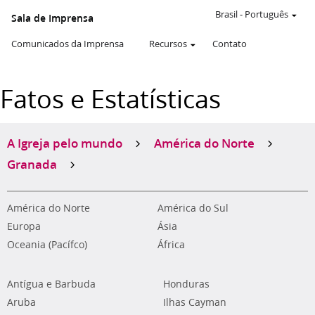
Brasil
-
Português
Sala de Imprensa
Comunicados da Imprensa
Recursos
Contato
Fatos e Estatísticas
A Igreja pelo mundo
América do Norte
Granada
América do Norte
América do Sul
Europa
Ásia
Oceania (Pacífco)
África
Antígua e Barbuda
Honduras
Aruba
Ilhas Cayman