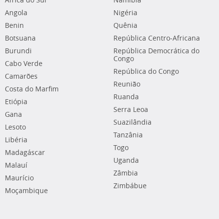
África do Sul
Namíbia
Angola
Nigéria
Benin
Quênia
Botsuana
República Centro-Africana
Burundi
República Democrática do
Congo
Cabo Verde
República do Congo
Camarões
Reunião
Costa do Marfim
Ruanda
Etiópia
Serra Leoa
Gana
Suazilândia
Lesoto
Tanzânia
Libéria
Togo
Madagáscar
Uganda
Malauí
Zâmbia
Maurício
Zimbábue
Moçambique