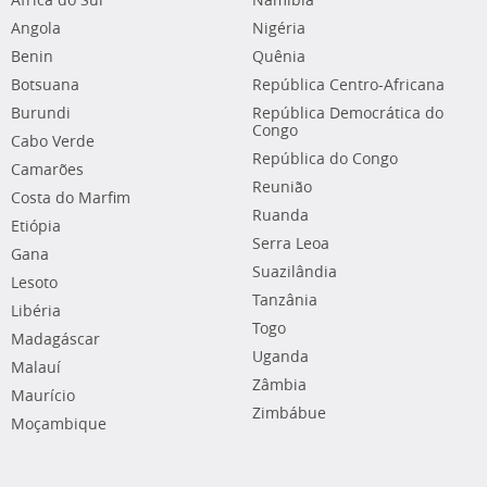
África do Sul
Namíbia
Angola
Nigéria
Benin
Quênia
Botsuana
República Centro-Africana
Burundi
República Democrática do
Congo
Cabo Verde
República do Congo
Camarões
Reunião
Costa do Marfim
Ruanda
Etiópia
Serra Leoa
Gana
Suazilândia
Lesoto
Tanzânia
Libéria
Togo
Madagáscar
Uganda
Malauí
Zâmbia
Maurício
Zimbábue
Moçambique