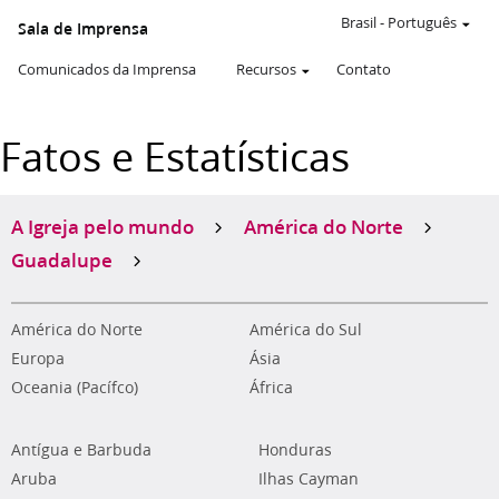
Brasil
-
Português
Sala de Imprensa
Comunicados da Imprensa
Recursos
Contato
Fatos e Estatísticas
A Igreja pelo mundo
América do Norte
Guadalupe
América do Norte
América do Sul
Europa
Ásia
Oceania (Pacífco)
África
Antígua e Barbuda
Honduras
Aruba
Ilhas Cayman