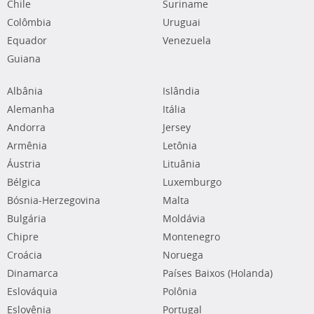
Chile
Suriname
Colômbia
Uruguai
Equador
Venezuela
Guiana
Albânia
Islândia
Alemanha
Itália
Andorra
Jersey
Armênia
Letônia
Áustria
Lituânia
Bélgica
Luxemburgo
Bósnia-Herzegovina
Malta
Bulgária
Moldávia
Chipre
Montenegro
Croácia
Noruega
Dinamarca
Países Baixos (Holanda)
Eslováquia
Polônia
Eslovênia
Portugal