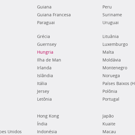
Guiana
Peru
Guiana Francesa
Suriname
Paraguai
Uruguai
Grécia
Lituânia
Guernsey
Luxemburgo
Hungria
Malta
Ilha de Man
Moldávia
Irlanda
Montenegro
Islândia
Noruega
Itália
Países Baixos (
Jersey
Polônia
Letônia
Portugal
Hong Kong
Japão
Índia
Kuaite
bes Unidos
Indonésia
Macau