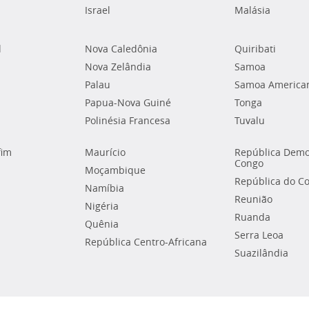
Israel
Malásia
l
Nova Caledônia
Quiribati
Nova Zelândia
Samoa
Palau
Samoa America
Papua-Nova Guiné
Tonga
Polinésia Francesa
Tuvalu
fim
Maurício
República Demo
Congo
Moçambique
República do C
Namíbia
Reunião
Nigéria
Ruanda
Quênia
Serra Leoa
República Centro-Africana
Suazilândia