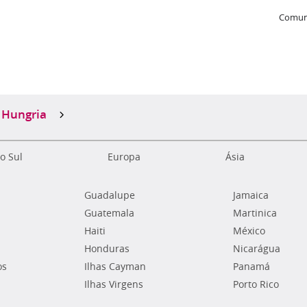
Comun
Hungria
o Sul
Europa
Ásia
Guadalupe
Jamaica
Guatemala
Martinica
Haiti
México
Honduras
Nicarágua
os
Ilhas Cayman
Panamá
Ilhas Virgens
Porto Rico