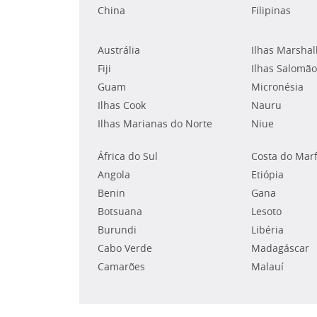
China
Filipinas
Austrália
Ilhas Marshal
Fiji
Ilhas Salomão
Guam
Micronésia
Ilhas Cook
Nauru
Ilhas Marianas do Norte
Niue
África do Sul
Costa do Mar
Angola
Etiópia
Benin
Gana
Botsuana
Lesoto
Burundi
Libéria
Cabo Verde
Madagáscar
Camarões
Malauí