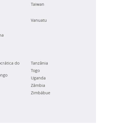
Taiwan
Vanuatu
na
crática do
Tanzânia
Togo
ongo
Uganda
Zâmbia
Zimbábue