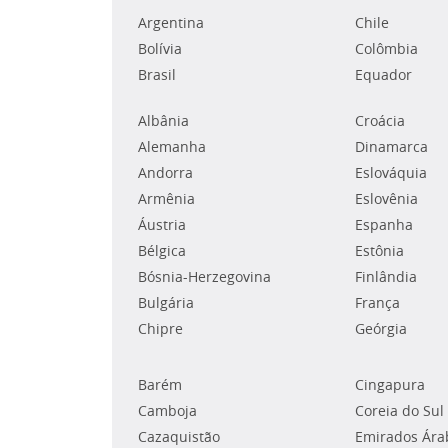
Argentina
Chile
Bolívia
Colômbia
Brasil
Equador
Albânia
Croácia
Alemanha
Dinamarca
Andorra
Eslováquia
Armênia
Eslovênia
Áustria
Espanha
Bélgica
Estônia
Bósnia-Herzegovina
Finlândia
Bulgária
França
Chipre
Geórgia
Barém
Cingapura
Camboja
Coreia do Sul
Cazaquistão
Emirados Ára