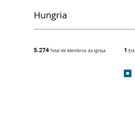
Hungria
5.274
1
Total de Membros da Igreja
Est
1
/