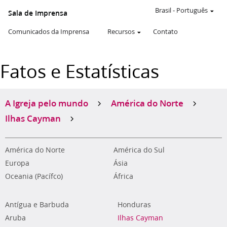
Brasil
-
Português
Sala de Imprensa
Comunicados da Imprensa
Recursos
Contato
Fatos e Estatísticas
A Igreja pelo mundo
América do Norte
Ilhas Cayman
América do Norte
América do Sul
Europa
Ásia
Oceania (Pacífco)
África
Antígua e Barbuda
Honduras
Aruba
Ilhas Cayman