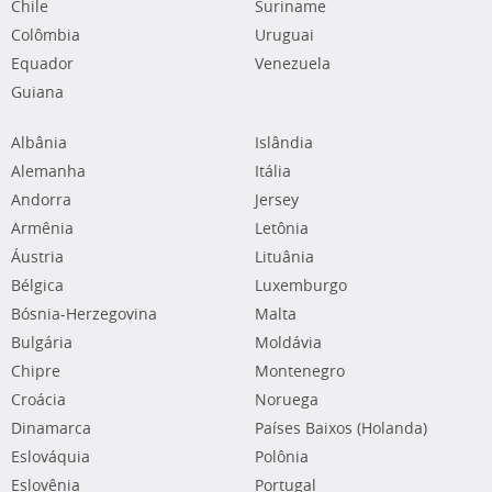
Chile
Suriname
Colômbia
Uruguai
Equador
Venezuela
Guiana
Albânia
Islândia
Alemanha
Itália
Andorra
Jersey
Armênia
Letônia
Áustria
Lituânia
Bélgica
Luxemburgo
Bósnia-Herzegovina
Malta
Bulgária
Moldávia
Chipre
Montenegro
Croácia
Noruega
Dinamarca
Países Baixos (Holanda)
Eslováquia
Polônia
Eslovênia
Portugal