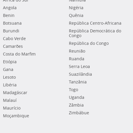
África do Sul
Namíbia
Angola
Nigéria
Benin
Quênia
Botsuana
República Centro-Africana
Burundi
República Democrática do
Congo
Cabo Verde
República do Congo
Camarões
Reunião
Costa do Marfim
Ruanda
Etiópia
Serra Leoa
Gana
Suazilândia
Lesoto
Tanzânia
Libéria
Togo
Madagáscar
Uganda
Malauí
Zâmbia
Maurício
Zimbábue
Moçambique