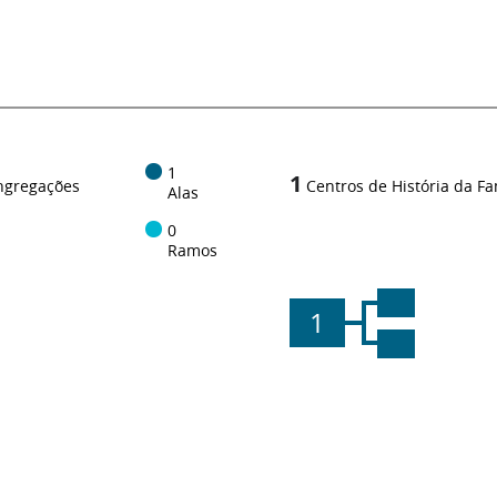
1
1
ngregações
Centros de História da Fa
Alas
0
Ramos
1