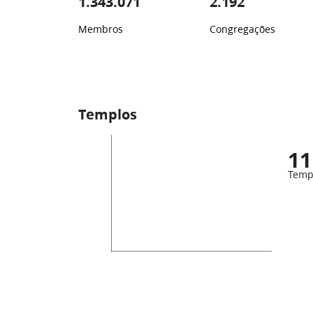
1.343.071
2.192
Membros
Congregações
Templos
11
Temp