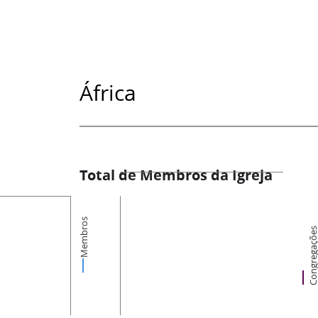
África
Total de Membros da Igreja
Membros
Congregaçõ