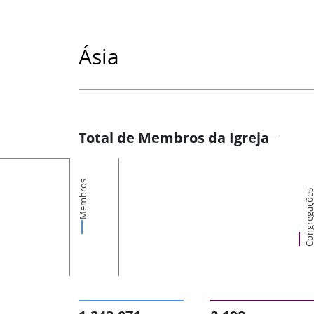
Ásia
Total de Membros da Igreja
Membros
Congregaçõ