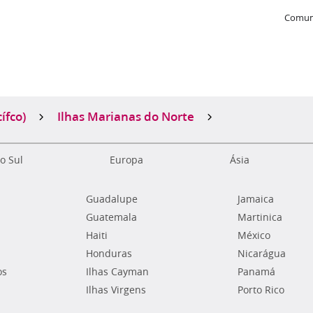
Comun
ífco)
Ilhas Marianas do Norte
o Sul
Europa
Ásia
Guadalupe
Jamaica
Guatemala
Martinica
Haiti
México
Honduras
Nicarágua
os
Ilhas Cayman
Panamá
Ilhas Virgens
Porto Rico