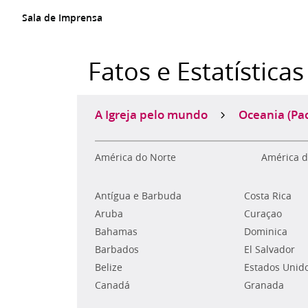
Sala de Imprensa
Fatos e Estatísticas
A Igreja pelo mundo
Oceania (Pac
América do Norte
América d
Antígua e Barbuda
Costa Rica
Aruba
Curaçao
Bahamas
Dominica
Barbados
El Salvador
Belize
Estados Unid
Canadá
Granada