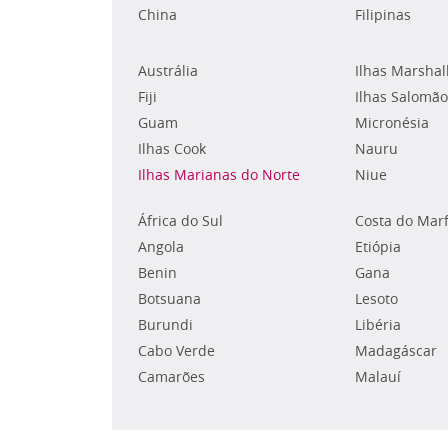
China
Filipinas
Austrália
Ilhas Marshal
Fiji
Ilhas Salomão
Guam
Micronésia
Ilhas Cook
Nauru
Ilhas Marianas do Norte
Niue
África do Sul
Costa do Mar
Angola
Etiópia
Benin
Gana
Botsuana
Lesoto
Burundi
Libéria
Cabo Verde
Madagáscar
Camarões
Malauí