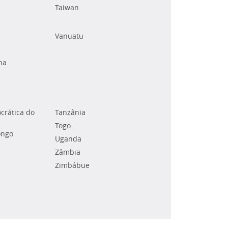
Taiwan
Vanuatu
na
crática do
Tanzânia
Togo
ongo
Uganda
Zâmbia
Zimbábue