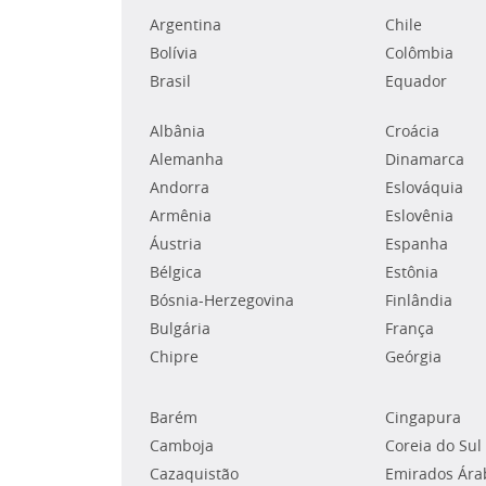
Argentina
Chile
Bolívia
Colômbia
Brasil
Equador
Albânia
Croácia
Alemanha
Dinamarca
Andorra
Eslováquia
Armênia
Eslovênia
Áustria
Espanha
Bélgica
Estônia
Bósnia-Herzegovina
Finlândia
Bulgária
França
Chipre
Geórgia
Barém
Cingapura
Camboja
Coreia do Sul
Cazaquistão
Emirados Ára