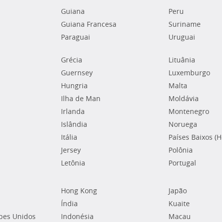
Guiana
Peru
Guiana Francesa
Suriname
Paraguai
Uruguai
Grécia
Lituânia
Guernsey
Luxemburgo
Hungria
Malta
Ilha de Man
Moldávia
Irlanda
Montenegro
Islândia
Noruega
Itália
Países Baixos (
Jersey
Polônia
Letônia
Portugal
Hong Kong
Japão
Índia
Kuaite
bes Unidos
Indonésia
Macau