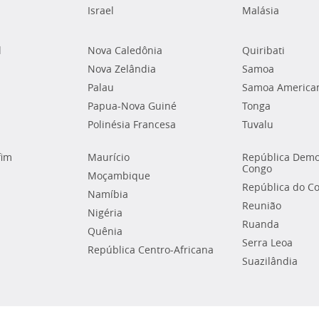
Israel
Malásia
l
Nova Caledônia
Quiribati
Nova Zelândia
Samoa
Palau
Samoa America
Papua-Nova Guiné
Tonga
Polinésia Francesa
Tuvalu
fim
Maurício
República Demo
Congo
Moçambique
República do C
Namíbia
Reunião
Nigéria
Ruanda
Quênia
Serra Leoa
República Centro-Africana
Suazilândia