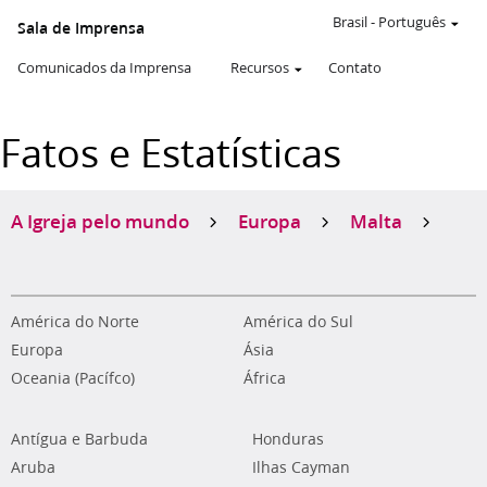
Brasil
-
Português
Sala de Imprensa
Comunicados da Imprensa
Recursos
Contato
Fatos e Estatísticas
A Igreja pelo mundo
Europa
Malta
América do Norte
América do Sul
Europa
Ásia
Oceania (Pacífco)
África
Antígua e Barbuda
Honduras
Aruba
Ilhas Cayman