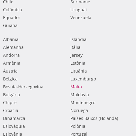
Chile
Suriname
Colômbia
Uruguai
Equador
Venezuela
Guiana
Albânia
Islândia
Alemanha
Itália
Andorra
Jersey
Armênia
Letônia
Áustria
Lituânia
Bélgica
Luxemburgo
Bósnia-Herzegovina
Malta
Bulgária
Moldávia
Chipre
Montenegro
Croácia
Noruega
Dinamarca
Países Baixos (Holanda)
Eslováquia
Polônia
Eslovênia
Portugal