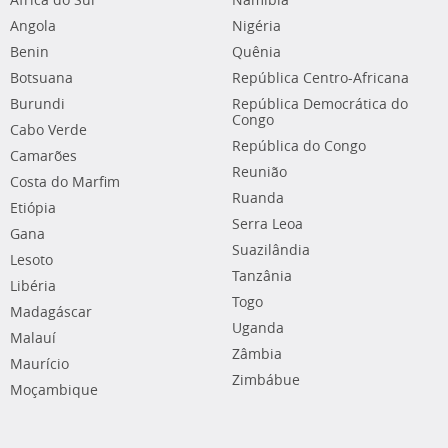
África do Sul
Namíbia
Angola
Nigéria
Benin
Quênia
Botsuana
República Centro-Africana
Burundi
República Democrática do
Congo
Cabo Verde
República do Congo
Camarões
Reunião
Costa do Marfim
Ruanda
Etiópia
Serra Leoa
Gana
Suazilândia
Lesoto
Tanzânia
Libéria
Togo
Madagáscar
Uganda
Malauí
Zâmbia
Maurício
Zimbábue
Moçambique