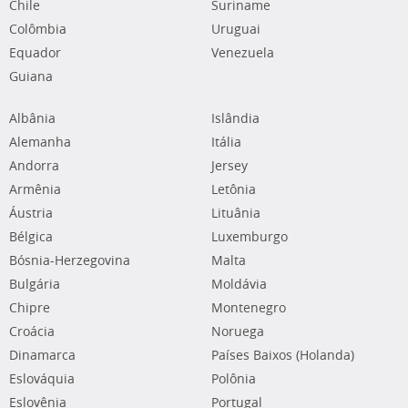
Chile
Suriname
Colômbia
Uruguai
Equador
Venezuela
Guiana
Albânia
Islândia
Alemanha
Itália
Andorra
Jersey
Armênia
Letônia
Áustria
Lituânia
Bélgica
Luxemburgo
Bósnia-Herzegovina
Malta
Bulgária
Moldávia
Chipre
Montenegro
Croácia
Noruega
Dinamarca
Países Baixos (Holanda)
Eslováquia
Polônia
Eslovênia
Portugal