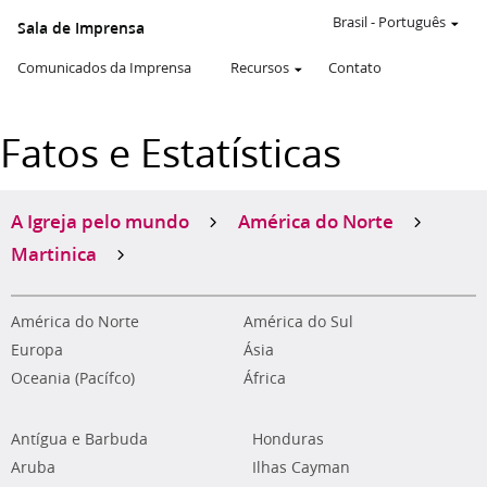
Brasil
-
Português
Sala de Imprensa
Comunicados da Imprensa
Recursos
Contato
Fatos e Estatísticas
A Igreja pelo mundo
América do Norte
Martinica
América do Norte
América do Sul
Europa
Ásia
Oceania (Pacífco)
África
Antígua e Barbuda
Honduras
Aruba
Ilhas Cayman