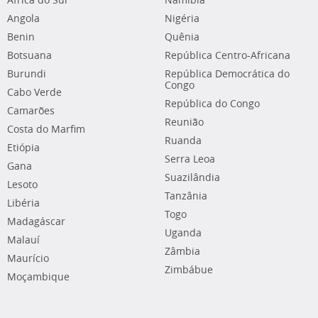
África do Sul
Namíbia
Angola
Nigéria
Benin
Quênia
Botsuana
República Centro-Africana
Burundi
República Democrática do
Congo
Cabo Verde
República do Congo
Camarões
Reunião
Costa do Marfim
Ruanda
Etiópia
Serra Leoa
Gana
Suazilândia
Lesoto
Tanzânia
Libéria
Togo
Madagáscar
Uganda
Malauí
Zâmbia
Maurício
Zimbábue
Moçambique