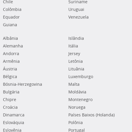
Chile
Suriname
Colômbia
Uruguai
Equador
Venezuela
Guiana
Albânia
Islândia
Alemanha
Itália
Andorra
Jersey
Armênia
Letônia
Áustria
Lituânia
Bélgica
Luxemburgo
Bósnia-Herzegovina
Malta
Bulgária
Moldávia
Chipre
Montenegro
Croácia
Noruega
Dinamarca
Países Baixos (Holanda)
Eslováquia
Polônia
Eslovênia
Portugal