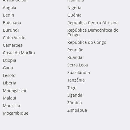
África do Sul
Namíbia
Angola
Nigéria
Benin
Quênia
Botsuana
República Centro-Africana
Burundi
República Democrática do
Congo
Cabo Verde
República do Congo
Camarões
Reunião
Costa do Marfim
Ruanda
Etiópia
Serra Leoa
Gana
Suazilândia
Lesoto
Tanzânia
Libéria
Togo
Madagáscar
Uganda
Malauí
Zâmbia
Maurício
Zimbábue
Moçambique