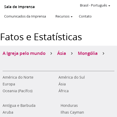
Brasil
-
Português
Sala de Imprensa
Comunicados da Imprensa
Recursos
Contato
Fatos e Estatísticas
A Igreja pelo mundo
Ásia
Mongólia
América do Norte
América do Sul
Europa
Ásia
Oceania (Pacífco)
África
Antígua e Barbuda
Honduras
Aruba
Ilhas Cayman