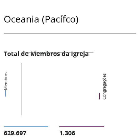
Oceania (Pacífco)
Total de Membros da Igreja
Membros
Congregações
629.697
1.306