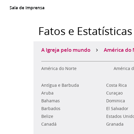
Sala de Imprensa
Fatos e Estatísticas
A Igreja pelo mundo
América do 
América do Norte
América d
Antígua e Barbuda
Costa Rica
Aruba
Curaçao
Bahamas
Dominica
Barbados
El Salvador
Belize
Estados Unid
Canadá
Granada