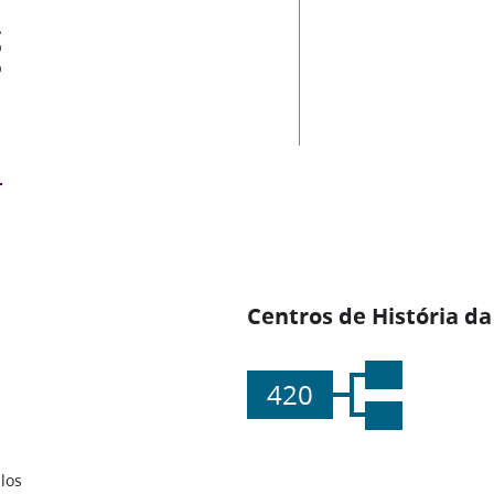
es
Centros de História da
420
los