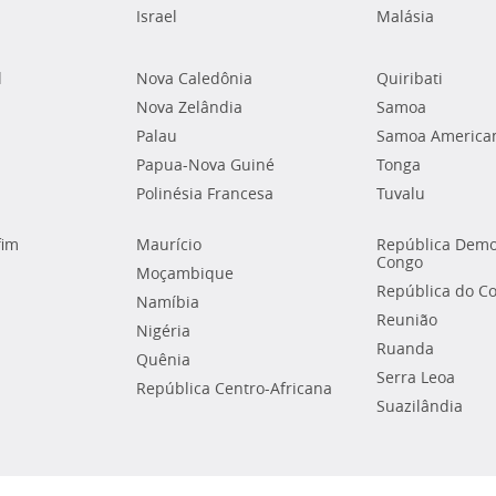
Israel
Malásia
l
Nova Caledônia
Quiribati
Nova Zelândia
Samoa
Palau
Samoa America
Papua-Nova Guiné
Tonga
Polinésia Francesa
Tuvalu
fim
Maurício
República Demo
Congo
Moçambique
República do C
Namíbia
Reunião
Nigéria
Ruanda
Quênia
Serra Leoa
República Centro-Africana
Suazilândia