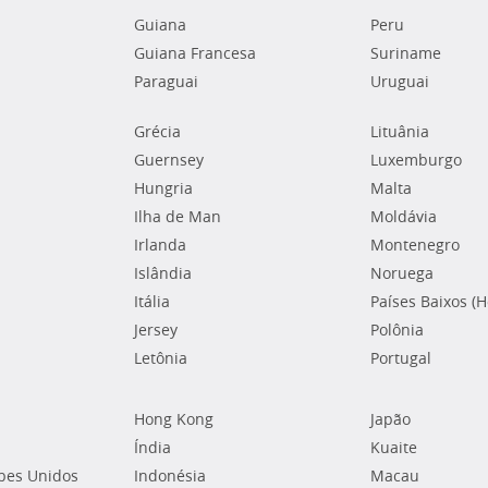
Guiana
Peru
Guiana Francesa
Suriname
Paraguai
Uruguai
Grécia
Lituânia
Guernsey
Luxemburgo
Hungria
Malta
Ilha de Man
Moldávia
Irlanda
Montenegro
Islândia
Noruega
Itália
Países Baixos (
Jersey
Polônia
Letônia
Portugal
Hong Kong
Japão
Índia
Kuaite
bes Unidos
Indonésia
Macau