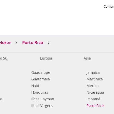
Comun
Norte
Porto Rico
o Sul
Europa
Ásia
Guadalupe
Jamaica
Guatemala
Martinica
Haiti
México
Honduras
Nicarágua
os
Ilhas Cayman
Panamá
Ilhas Virgens
Porto Rico