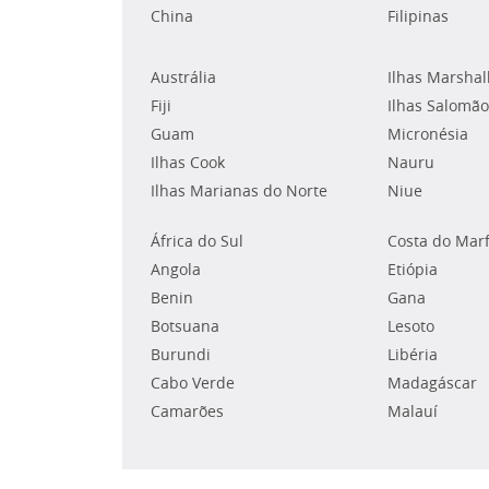
China
Filipinas
Austrália
Ilhas Marshal
Fiji
Ilhas Salomão
Guam
Micronésia
Ilhas Cook
Nauru
Ilhas Marianas do Norte
Niue
África do Sul
Costa do Mar
Angola
Etiópia
Benin
Gana
Botsuana
Lesoto
Burundi
Libéria
Cabo Verde
Madagáscar
Camarões
Malauí