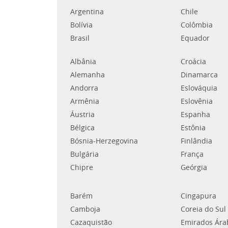
Argentina
Chile
Bolívia
Colômbia
Brasil
Equador
Albânia
Croácia
Alemanha
Dinamarca
Andorra
Eslováquia
Armênia
Eslovênia
Áustria
Espanha
Bélgica
Estônia
Bósnia-Herzegovina
Finlândia
Bulgária
França
Chipre
Geórgia
Barém
Cingapura
Camboja
Coreia do Sul
Cazaquistão
Emirados Ára