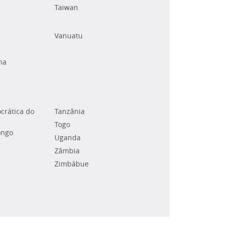
Taiwan
Vanuatu
na
crática do
Tanzânia
Togo
ongo
Uganda
Zâmbia
Zimbábue