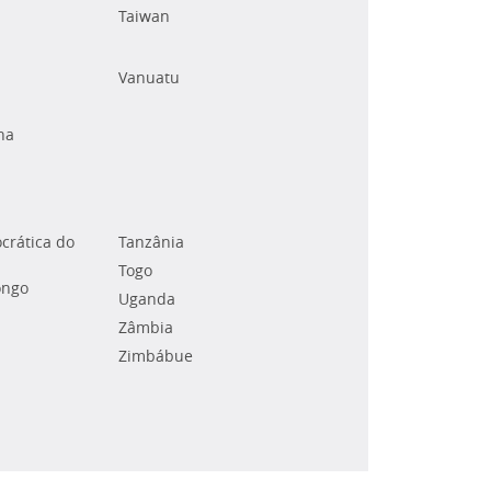
Taiwan
Vanuatu
na
crática do
Tanzânia
Togo
ongo
Uganda
Zâmbia
Zimbábue