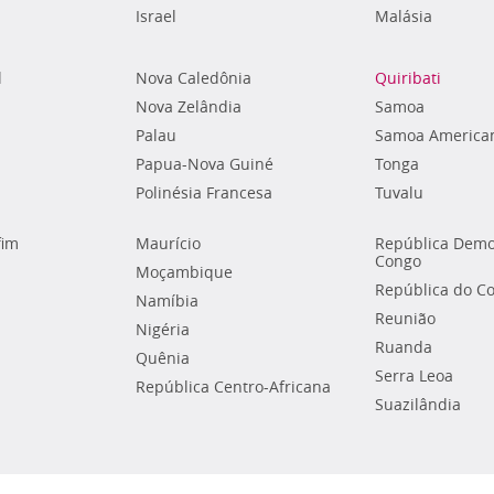
Israel
Malásia
l
Nova Caledônia
Quiribati
Nova Zelândia
Samoa
Palau
Samoa America
Papua-Nova Guiné
Tonga
Polinésia Francesa
Tuvalu
fim
Maurício
República Demo
Congo
Moçambique
República do C
Namíbia
Reunião
Nigéria
Ruanda
Quênia
Serra Leoa
República Centro-Africana
Suazilândia