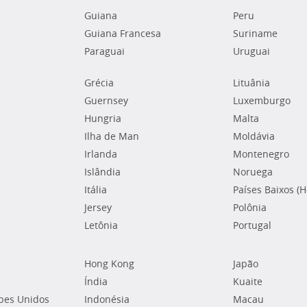
Guiana
Peru
Guiana Francesa
Suriname
Paraguai
Uruguai
Grécia
Lituânia
Guernsey
Luxemburgo
Hungria
Malta
Ilha de Man
Moldávia
Irlanda
Montenegro
Islândia
Noruega
Itália
Países Baixos (
Jersey
Polônia
Letônia
Portugal
Hong Kong
Japão
Índia
Kuaite
bes Unidos
Indonésia
Macau