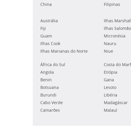
China
Filipinas
Austrália
Ilhas Marshal
Fiji
Ilhas Salomão
Guam
Micronésia
Ilhas Cook
Nauru
Ilhas Marianas do Norte
Niue
África do Sul
Costa do Mar
Angola
Etiópia
Benin
Gana
Botsuana
Lesoto
Burundi
Libéria
Cabo Verde
Madagáscar
Camarões
Malauí