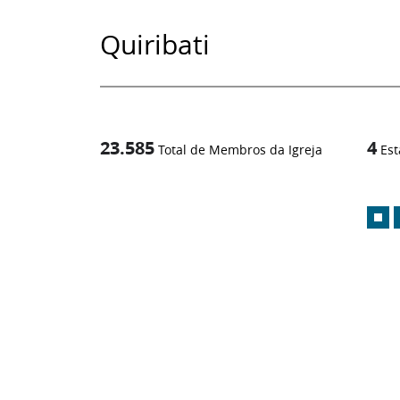
Quiribati
23.585
4
Total de Membros da Igreja
Est
1
/