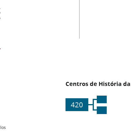
es
Centros de História da
420
los