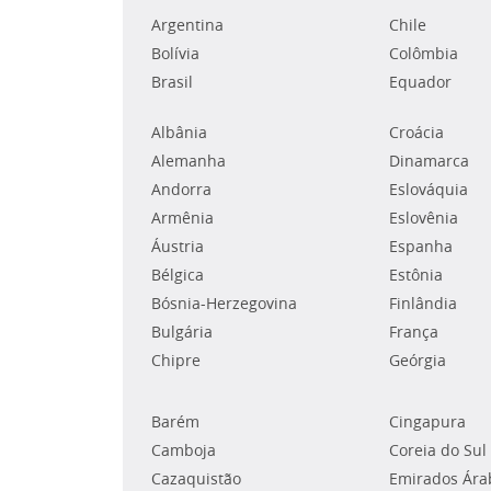
Argentina
Chile
Bolívia
Colômbia
Brasil
Equador
Albânia
Croácia
Alemanha
Dinamarca
Andorra
Eslováquia
Armênia
Eslovênia
Áustria
Espanha
Bélgica
Estônia
Bósnia-Herzegovina
Finlândia
Bulgária
França
Chipre
Geórgia
Barém
Cingapura
Camboja
Coreia do Sul
Cazaquistão
Emirados Ára