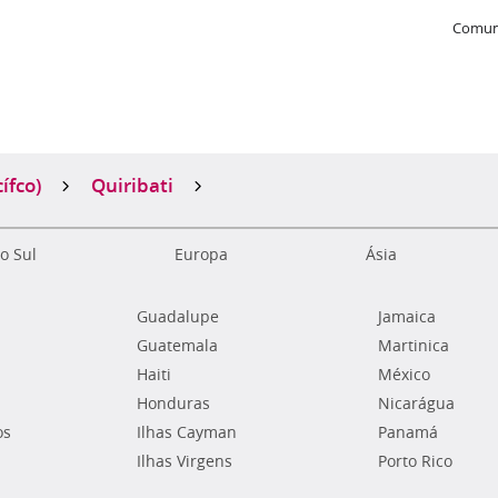
Comun
ífco)
Quiribati
o Sul
Europa
Ásia
Guadalupe
Jamaica
Guatemala
Martinica
Haiti
México
Honduras
Nicarágua
os
Ilhas Cayman
Panamá
Ilhas Virgens
Porto Rico