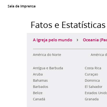
Sala de Imprensa
Fatos e Estatísticas
A Igreja pelo mundo
Oceania (Pac
América do Norte
América d
Antígua e Barbuda
Costa Rica
Aruba
Curaçao
Bahamas
Dominica
Barbados
El Salvador
Belize
Estados Unid
Canadá
Granada