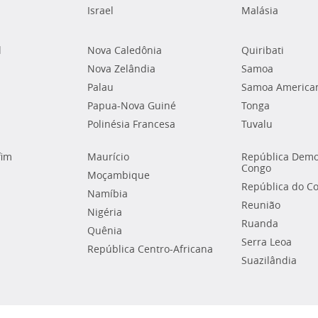
Israel
Malásia
l
Nova Caledônia
Quiribati
Nova Zelândia
Samoa
Palau
Samoa America
Papua-Nova Guiné
Tonga
Polinésia Francesa
Tuvalu
fim
Maurício
República Demo
Congo
Moçambique
República do C
Namíbia
Reunião
Nigéria
Ruanda
Quênia
Serra Leoa
República Centro-Africana
Suazilândia