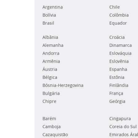
Argentina
Chile
Bolívia
Colômbia
Brasil
Equador
Albânia
Croácia
Alemanha
Dinamarca
Andorra
Eslováquia
Armênia
Eslovênia
Áustria
Espanha
Bélgica
Estônia
Bósnia-Herzegovina
Finlândia
Bulgária
França
Chipre
Geórgia
Barém
Cingapura
Camboja
Coreia do Sul
Cazaquistão
Emirados Ára