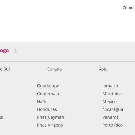
Comun
Togo
o Sul
Europa
Ásia
Guadalupe
Jamaica
Guatemala
Martinica
Haiti
México
Honduras
Nicarágua
os
Ilhas Cayman
Panamá
Ilhas Virgens
Porto Rico