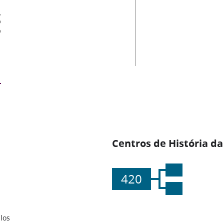
es
Centros de História da
420
los