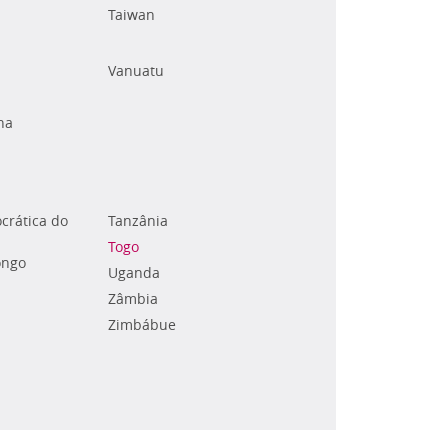
Taiwan
Vanuatu
na
crática do
Tanzânia
Togo
ongo
Uganda
Zâmbia
Zimbábue