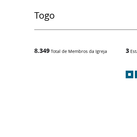
Togo
8.349
3
Total de Membros da Igreja
Est
1
/