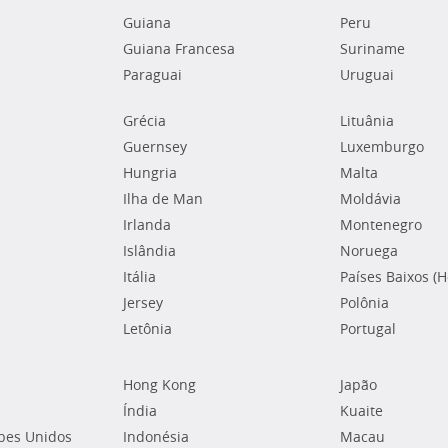
Guiana
Peru
Guiana Francesa
Suriname
Paraguai
Uruguai
Grécia
Lituânia
Guernsey
Luxemburgo
Hungria
Malta
Ilha de Man
Moldávia
Irlanda
Montenegro
Islândia
Noruega
Itália
Países Baixos (
Jersey
Polônia
Letônia
Portugal
Hong Kong
Japão
Índia
Kuaite
bes Unidos
Indonésia
Macau