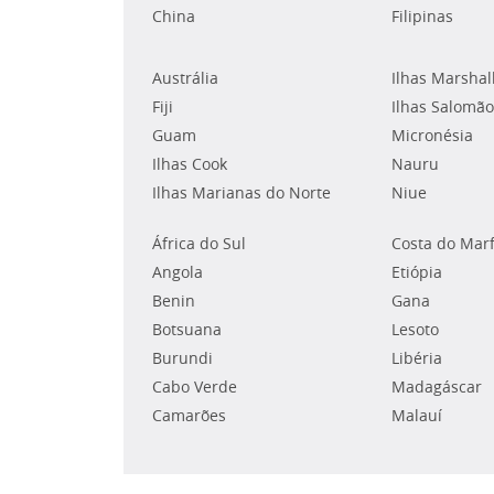
China
Filipinas
Austrália
Ilhas Marshal
Fiji
Ilhas Salomão
Guam
Micronésia
Ilhas Cook
Nauru
Ilhas Marianas do Norte
Niue
África do Sul
Costa do Mar
Angola
Etiópia
Benin
Gana
Botsuana
Lesoto
Burundi
Libéria
Cabo Verde
Madagáscar
Camarões
Malauí