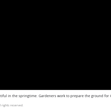
iful in the springtime. Gardeners work to prepare the ground for
l rights reserved.