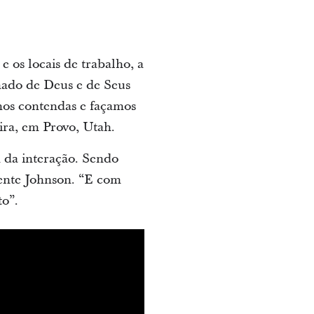
e os locais de trabalho, a
mado de Deus e de Seus
mos contendas e façamos
ira, em Provo, Utah.
 da interação. Sendo
dente Johnson. “E com
to”.