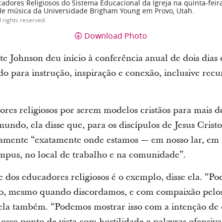
dores Religiosos do Sistema Educacional da Igreja na quinta-feira
 de música da Universidade Brigham Young em Provo, Utah.
l rights reserved.
Download Photo
e Johnson deu início à conferência anual de dois dias
o para instrução, inspiração e conexão, inclusive recu
res religiosos por serem modelos cristãos para mais 
undo, ela disse que, para os discípulos de Jesus Crist
vamente “exatamente onde estamos — em nosso lar, em 
ampus, no local de trabalho e na comunidade”.
 dos educadores religiosos é o exemplo, disse ela. “P
ito, mesmo quando discordamos, e com compaixão pelos
 ela também. “Podemos mostrar isso com a intenção de
sso ponto de vista com hostilidade e palavras ofensiva