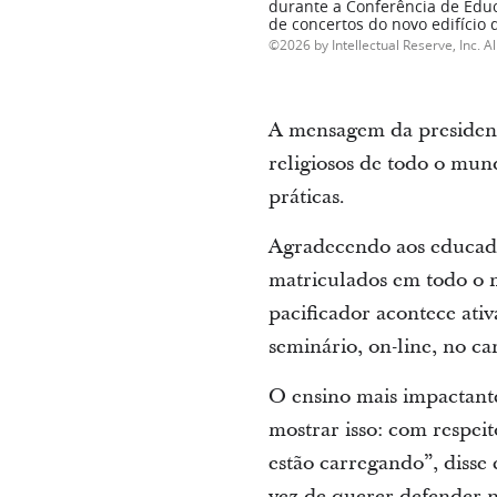
durante a Conferência de Educa
de concertos do novo edifício
2026 by Intellectual Reserve, Inc. Al
A mensagem da president
religiosos de todo o mund
práticas.
Agradecendo aos educado
matriculados em todo o m
pacificador acontece ati
seminário, on-line, no c
O ensino mais impactante
mostrar isso: com respe
estão carregando”, disse
vez de querer defender no