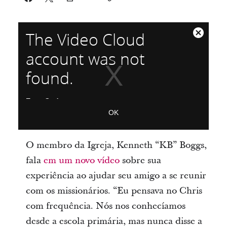
T
The Video Cloud
Close
h
Modal
account was not
i
Dialog
found.
s
i
Error Code:
s
VIDEO_CLOUD_ERR_ACCOUNT_NOT_FOUND
OK
a
Session ID:
2026-08-06:21324a8b5f8faba07a75ec09
Player Element
ID:
vjs_video_3
m
O membro da Igreja, Kenneth “KB” Boggs,
o
fala
em um novo vídeo
sobre sua
d
experiência ao ajudar seu amigo a se reunir
a
com os missionários. “Eu pensava no Chris
l
com frequência. Nós nos conhecíamos
w
desde a escola primária, mas nunca disse a