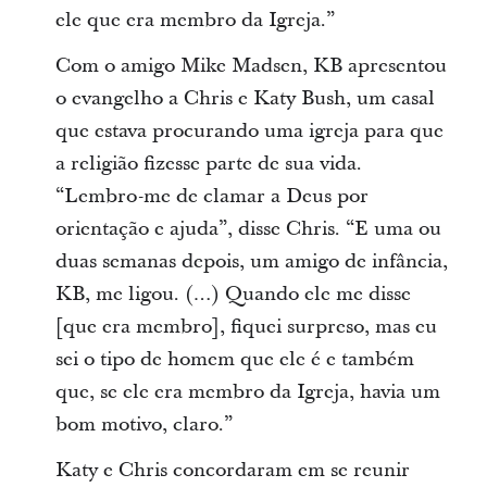
i
ele que era membro da Igreja.”
n
Com o amigo Mike Madsen, KB apresentou
d
o evangelho a Chris e Katy Bush, um casal
o
que estava procurando uma igreja para que
w
a religião fizesse parte de sua vida.
.
“Lembro-me de clamar a Deus por
orientação e ajuda”, disse Chris. “E uma ou
duas semanas depois, um amigo de infância,
KB, me ligou. (…) Quando ele me disse
[que era membro], fiquei surpreso, mas eu
sei o tipo de homem que ele é e também
que, se ele era membro da Igreja, havia um
bom motivo, claro.”
Katy e Chris concordaram em se reunir