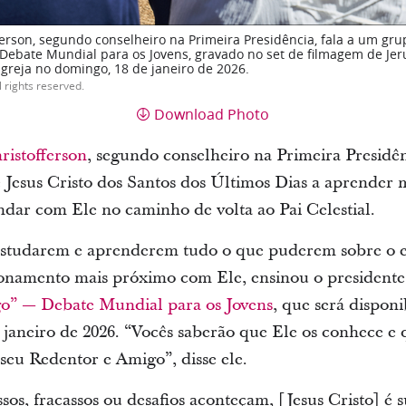
ferson, segundo conselheiro na Primeira Presidência, fala a um gru
Debate Mundial para os Jovens, gravado no set de filmagem de Je
Igreja no domingo, 18 de janeiro de 2026.
l rights reserved.
Download Photo
ristofferson
, segundo conselheiro na Primeira Presidên
 Jesus Cristo dos Santos dos Últimos Dias a aprender m
andar com Ele no caminho de volta ao Pai Celestial.
estudarem e aprenderem tudo o que puderem sobre o 
ionamento mais próximo com Ele, ensinou o presidente
o” — Debate Mundial para os Jovens
, que será disponi
 janeiro de 2026. “Vocês saberão que Ele os conhece e 
seu Redentor e Amigo”, disse ele.
os, fracassos ou desafios aconteçam, [Jesus Cristo] é s