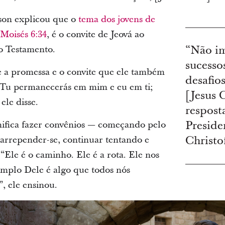
rson explicou que o
tema dos jovens de
Moisés 6:34
, é o convite de Jeová ao
o Testamento.
“Não im
sucesso
a promessa e o convite que ele também
desafio
 ‘Tu permanecerás em mim e eu em ti;
[Jesus C
ele disse.
respost
ifica fazer convênios — começando pelo
Preside
 arrepender-se, continuar tentando e
Christo
“Ele é o caminho. Ele é a rota. Ele nos
mplo Dele é algo que todos nós
, ele ensinou.