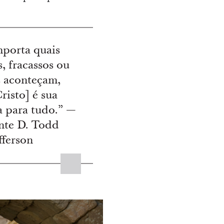
porta quais
s, fracassos ou
s aconteçam,
risto] é sua
a para tudo.” —
nte D. Todd
fferson