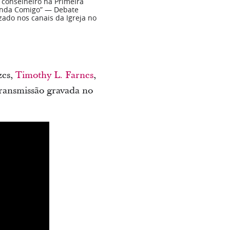
 conselheiro na Primeira
“Anda Comigo” — Debate
zado nos canais da Igreja no
zes,
Timothy L. Farnes
,
 transmissão gravada no