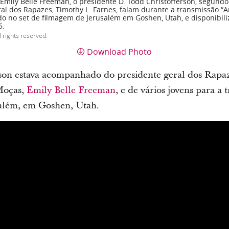
Emily Belle Freeman, o presidente D. Todd Christofferson, segundo
eral dos Rapazes, Timothy L. Farnes, falam durante a transmissão 
do no set de filmagem de Jerusalém em Goshen, Utah, e disponibili
6.
l rights reserved.
Download Photo
rson estava acompanhado do presidente geral dos Rapa
 Moças,
Emily Belle Freeman
, e de vários jovens para a
salém, em Goshen, Utah.