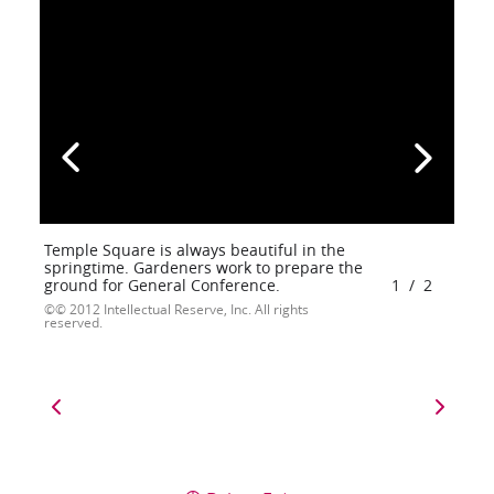
Temple Square is always beautiful in the
springtime. Gardeners work to prepare the
ground for General Conference.
1
/
2
© 2012 Intellectual Reserve, Inc. All rights
reserved.