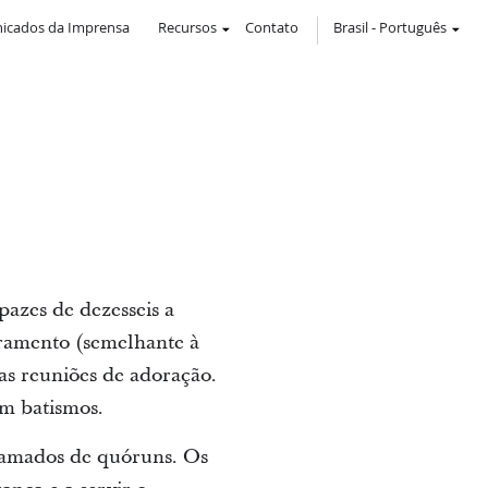
icados da Imprensa
Recursos
Contato
Brasil
-
Português
azes de dezesseis a
cramento (semelhante à
as reuniões de adoração.
am batismos.
hamados de quóruns. Os