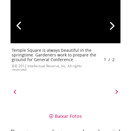
Temple Square is always beautiful in the
springtime. Gardeners work to prepare the
ground for General Conference.
1
/
2
© 2012 Intellectual Reserve, Inc. All rights
reserved.
Baixar Fotos