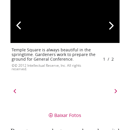
Temple Square is always beautiful in the
springtime. Gardeners work to prepare the
ground for General Conference.
1
/
2
© 2012 Intellectual Reserve, Inc. All rights
reserved.
Baixar Fotos