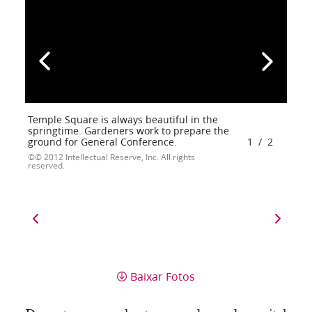
Temple Square is always beautiful in the
springtime. Gardeners work to prepare the
ground for General Conference.
1
/
2
© 2012 Intellectual Reserve, Inc. All rights
reserved.
Baixar Fotos