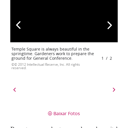
Temple Square is always beautiful in the
springtime. Gardeners work to prepare the
ground for General Conference.
1
/
2
© 2012 Intellectual Reserve, Inc. All rights
reserved.
Baixar Fotos