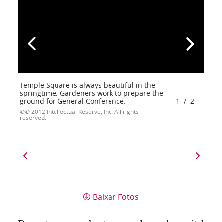
Temple Square is always beautiful in the
springtime. Gardeners work to prepare the
ground for General Conference.
1
/
2
© 2012 Intellectual Reserve, Inc. All rights
reserved.
Baixar Fotos