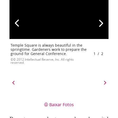
Temple Square is always beautiful in the
springtime. Gardeners work to prepare the
ground for General Conference.
1
/
2
© 2012 Intellectual Reserve, Inc. All rights
reserved.
Baixar Fotos